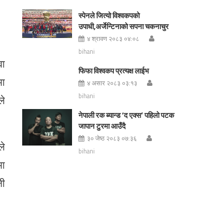
स्पेनले जित्यो विश्वकपको
उपाधी,अर्जेन्टिनाको सपना चकनाचुर
४ श्रावण २०८३ ०४:०८
bihani
वा
फिफा विश्वकप प्रत्यक्ष लाईभ
मा
४ असार २०८३ ०३:१३
bihani
ले
नेपाली रक ब्यान्ड ‘द एक्स’ पहिलो पटक
जापान टुरमा आउँदै
३० जेष्ठ २०८३ ०७:३६
ले
bihani
मा
नी