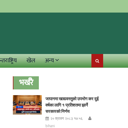
्तराष्ट्रिय
खेल
अन्य
भर्खरै
जापानमा खाद्यवस्तुको उपभोग कर दुई
वर्षका लागि १ प्रतिशतमा झार्ने
सरकारको निर्णय
२० श्रावण २०८३ १७:५६
bihani