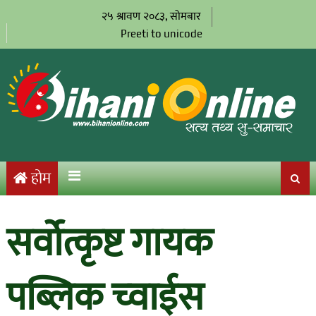
२५ श्रावण २०८३, सोमबार
Preeti to unicode
होम
सर्वोत्कृष्ट गायक
पब्लिक च्वाईस