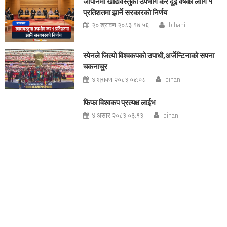
जापानमा खाद्यवस्तुको उपभोग कर दुई वर्षका लागि १
प्रतिशतमा झार्ने सरकारको निर्णय
२० श्रावण २०८३ १७:५६
bihani
स्पेनले जित्यो विश्वकपको उपाधी,अर्जेन्टिनाको सपना
चकनाचुर
४ श्रावण २०८३ ०४:०८
bihani
फिफा विश्वकप प्रत्यक्ष लाईभ
४ असार २०८३ ०३:१३
bihani