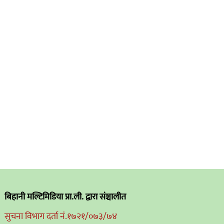
बिहानी मल्टिमिडिया प्रा.ली. द्वारा संञ्चालीत
सुचना विभाग दर्ता नं.१७२१/०७३/७४