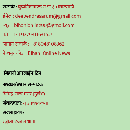
सम्पर्क :
बुढानिलकण्ठ न.पा १० काठमाडौं
ईमेल : deependrasarum@gmail.com
न्यूज : bihanionline90@gmail.com
फोन नं : +9779811631529
जापान सम्पर्क : +818048108362
फेशबुक पेज : Bihani Online News
बिहानी अनलाईन टिम
अध्यक्ष/प्रधान सम्पादक
दिपेन्द्र सारु मगर (दुर्लभ)
संवाददाता:
तु-आवश्यकता
सल्लाहाकार
रञ्जीता ढकाल थापा