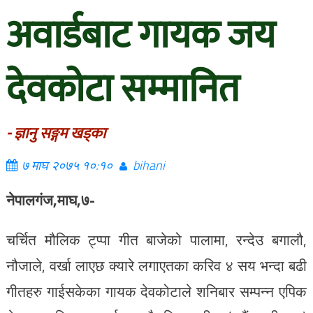
अवार्डबाट गायक जय
देवकोटा सम्मानित
- ज्ञानु सङ्गम खड्का
७ माघ २०७५ १०:१०
bihani
नेपालगंज,माघ,७-
चर्चित मौलिक ट्प्पा गीत बाजेको पालामा, रन्देउ बगालौ,
नौजाले, वर्खा लाएछ क्यारे लगाएतका करिव ४ सय भन्दा बढी
गीतहरु गाईसकेका गायक देवकोटाले शनिबार सम्पन्न एपिक