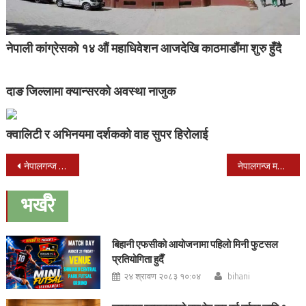
नेपाली कांग्रेसको १४ औं महाधिवेशन आजदेखि काठमाडौंमा शुरु हुँदै
दाङ जिल्लामा क्यान्सरको अवस्था नाजुक
क्वालिटी र अभिनयमा दर्शकको वाह सुपर हिरोलाई
Post
नेपालगन्ज महोत्सवमा दुर्गेशको धमाकेदार प्रस्तुतीले दर्शकको भिँड थाम्नै गाह्रो
नेपालगन्ज महोत्सवमा ज्योतिको प्रस्तुती हेर्न दर्शकको ओइरो
navigation
भर्खरै
बिहानी एफसीको आयोजनामा पहिलो मिनी फुटसल
प्रतियोगिता हुदैँ
२४ श्रावण २०८३ १०:०४
bihani