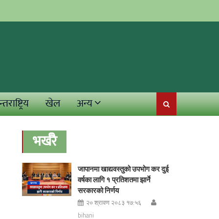
्तराष्ट्रिय
खेल
अन्य
भर्खरै
जापानमा खाद्यवस्तुको उपभोग कर दुई
वर्षका लागि १ प्रतिशतमा झार्ने
सरकारको निर्णय
२० श्रावण २०८३ १७:५६
bihani