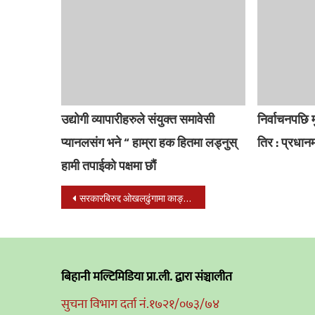
उद्योगी व्यापारीहरुले संयुक्त समावेसी
निर्वाचनपछि
प्यानलसंग भने “ हाम्रा हक हितमा लड्नुस्
तिर : प्रधानम
हामी तपाईको पक्षमा छौं
Post
सरकारबिरुद्द ओखलढुंगामा काङ्ग्रेसको बिरोध प्रदर्शन
navigation
बिहानी मल्टिमिडिया प्रा.ली. द्वारा संञ्चालीत
सुचना विभाग दर्ता नं.१७२१/०७३/७४