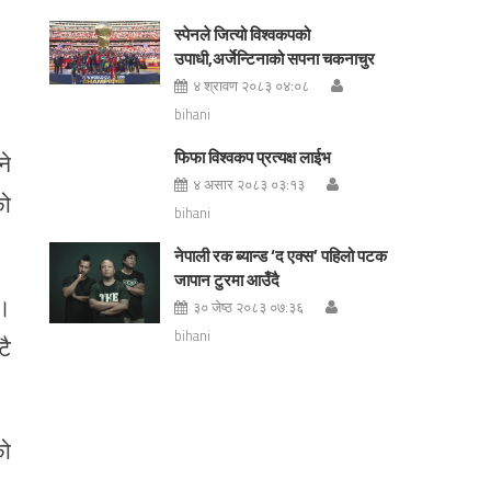
स्पेनले जित्यो विश्वकपको
उपाधी,अर्जेन्टिनाको सपना चकनाचुर
४ श्रावण २०८३ ०४:०८
bihani
फिफा विश्वकप प्रत्यक्ष लाईभ
ने
४ असार २०८३ ०३:१३
को
bihani
नेपाली रक ब्यान्ड ‘द एक्स’ पहिलो पटक
जापान टुरमा आउँदै
ए।
३० जेष्ठ २०८३ ०७:३६
bihani
टै
को