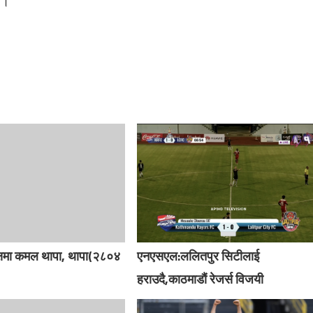
 ।
यक्षमा कमल थापा, थापा(२८०४
एनएसएल:ललितपुर सिटीलाई
हराउदै,काठमाडौं रेजर्स विजयी