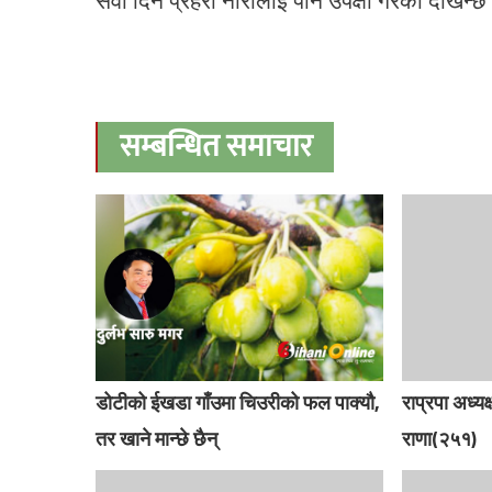
सेवा दिने प्रहरी नारालाई पनि उपेक्षा गरेको देखिन्छ
सम्बन्धित समाचार
डोटीको ईखडा गाँउमा चिउरीको फल पाक्यौ,
राप्रपा अध्
तर खाने मान्छे छैन्
राणा(२५१)