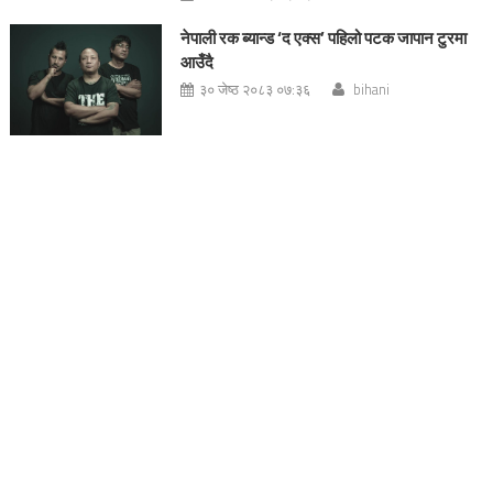
नेपाली रक ब्यान्ड ‘द एक्स’ पहिलो पटक जापान टुरमा
आउँदै
३० जेष्ठ २०८३ ०७:३६
bihani