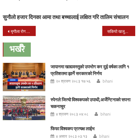
सुनौलो हजार दिनका आमा तथा बच्चालाई लक्षित गरि तालिम संचालन
Post
मृगौला रोग सम्बन्धी बृहत अन्तक्रिया नेपालगंजमा हुने
सकियो खजुरा महोत्सव
navigation
भर्खरै
जापानमा खाद्यवस्तुको उपभोग कर दुई वर्षका लागि १
प्रतिशतमा झार्ने सरकारको निर्णय
२० श्रावण २०८३ १७:५६
bihani
स्पेनले जित्यो विश्वकपको उपाधी,अर्जेन्टिनाको सपना
चकनाचुर
४ श्रावण २०८३ ०४:०८
bihani
फिफा विश्वकप प्रत्यक्ष लाईभ
४ असार २०८३ ०३:१३
bihani