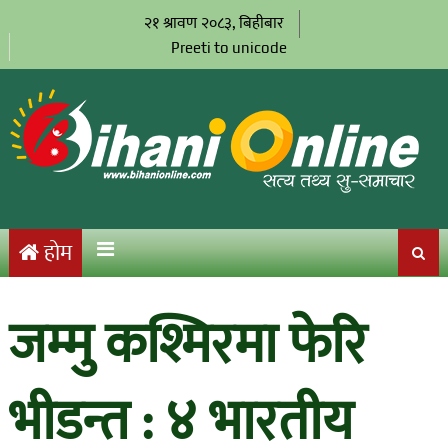
२१ श्रावण २०८३, बिहीबार
Preeti to unicode
होम
जम्मु कश्मिरमा फेरि
भीडन्त : ४ भारतीय