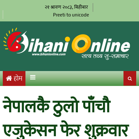
२१ श्रावण २०८३, बिहीबार
Preeti to unicode
होम
नेपालकै ठुलो पाँचौ
एजुकेसन फेर शुक्रवार