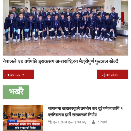
नेपालले २० वर्षपछि इराकसंग अन्तराष्ट्रिय मैत्रीपुर्ण फुटबल खेल्दै
Post
क्याम्पस स्तरीय फुटबल प्रतियोगिता शुक्रबार देखि हुदै
रहेनन लोकप्रिय युवा नेता सांसद वली
navigation
भर्खरै
जापानमा खाद्यवस्तुको उपभोग कर दुई वर्षका लागि १
प्रतिशतमा झार्ने सरकारको निर्णय
२० श्रावण २०८३ १७:५६
bihani