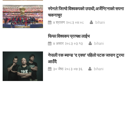
स्पेनले जित्यो विश्वकपको उपाधी,अर्जेन्टिनाको सपना
चकनाचुर
४ श्रावण २०८३ ०४:०८
bihani
फिफा विश्वकप प्रत्यक्ष लाईभ
४ असार २०८३ ०३:१३
bihani
नेपाली रक ब्यान्ड ‘द एक्स’ पहिलो पटक जापान टुरमा
आउँदै
३० जेष्ठ २०८३ ०७:३६
bihani