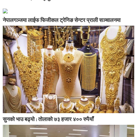
नेपालगञ्जमा लाईफ फिजीकल ट्रेनिङ सेन्टर प्राली सञ्चालनमा
सुनको भाउ बढ्यो : तोलाको ७३ हजार ४०० रुपैयाँ