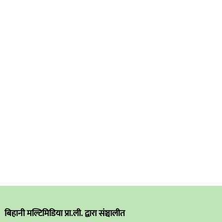
बिहानी मल्टिमिडिया प्रा.ली. द्वारा संञ्चालीत