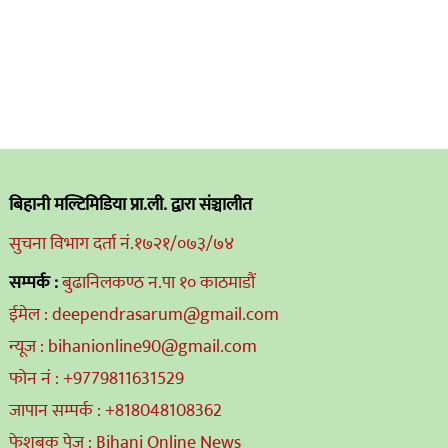
बिहानी मल्टिमिडिया प्रा.ली. द्वारा संञ्चालीत
सुचना विभाग दर्ता नं.१७२१/०७३/७४
सम्पर्क :
बुढानिलकण्ठ न.पा १० काठमाडौं
ईमेल : deependrasarum@gmail.com
न्यूज : bihanionline90@gmail.com
फोन नं : +9779811631529
जापान सम्पर्क : +818048108362
फेशबुक पेज : Bihani Online News