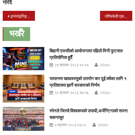
गरिदै
Post
इन्स्पाइरिङ्ग युथमा सडक बालबालिकाको विषयमा बहस
पश्चिमेली एकता समाज सञ्जाल गठन
navigation
भर्खरै
बिहानी एफसीको आयोजनामा पहिलो मिनी फुटसल
प्रतियोगिता हुदैँ
२४ श्रावण २०८३ १०:०४
bihani
जापानमा खाद्यवस्तुको उपभोग कर दुई वर्षका लागि १
प्रतिशतमा झार्ने सरकारको निर्णय
२० श्रावण २०८३ १७:५६
bihani
स्पेनले जित्यो विश्वकपको उपाधी,अर्जेन्टिनाको सपना
चकनाचुर
४ श्रावण २०८३ ०४:०८
bihani