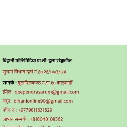
बिहानी मल्टिमिडिया प्रा.ली. द्वारा संञ्चालीत
सुचना विभाग दर्ता नं.१७२१/०७३/७४
सम्पर्क :
बुढानिलकण्ठ न.पा १० काठमाडौं
ईमेल : deependrasarum@gmail.com
न्यूज : bihanionline90@gmail.com
फोन नं : +9779811631529
जापान सम्पर्क : +818048108362