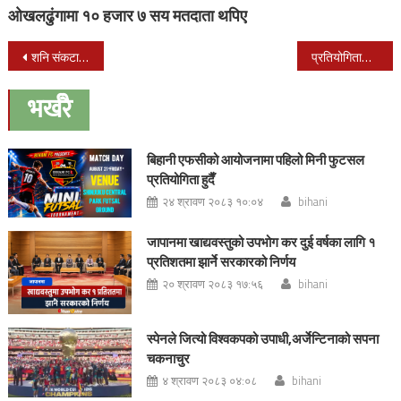
ओखलढुंगामा १० हजार ७ सय मतदाता थपिए
Post
शनि संकटा मन्दिर निर्माणका लागि नेपालगन्ज १२ मा उपभोक्ता समिती गठन
प्रतियोगितालाई सफल बनाउन माइकिङमा सहयोग गर्छौँ : कवड्डी संघ
navigation
भर्खरै
बिहानी एफसीको आयोजनामा पहिलो मिनी फुटसल
प्रतियोगिता हुदैँ
२४ श्रावण २०८३ १०:०४
bihani
जापानमा खाद्यवस्तुको उपभोग कर दुई वर्षका लागि १
प्रतिशतमा झार्ने सरकारको निर्णय
२० श्रावण २०८३ १७:५६
bihani
स्पेनले जित्यो विश्वकपको उपाधी,अर्जेन्टिनाको सपना
चकनाचुर
४ श्रावण २०८३ ०४:०८
bihani