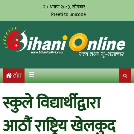
२५ श्रावण २०८३, सोमबार
Preeti to unicode
होम
स्कुले विद्यार्थीद्वारा
आठौं राष्ट्रिय खेलकुद