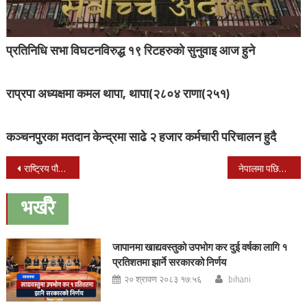
प्रतिनिधि सभा विघटनविरुद्ध १९ रिटहरुको सुनुवाइ आज हुने
राप्रपा अध्यक्षमा कमल थापा, थापा(२८०४ राणा(२५१)
कञ्चनपुरका मतदान केन्द्रमा साढे २ हजार कर्मचारी परिचालन हुदै
Post
राष्ट्रिय पौडिमा आर्मिकी गौरिका सिंहले जितिन ७ राष्ट्रिय कीर्तिमान सहित १२ स्वर्ण पदक
नेपालमा पछिल्लो विनाशकारी भूकम्प गएको ४ वर्ष पूरा,
navigation
भर्खरै
जापानमा खाद्यवस्तुको उपभोग कर दुई वर्षका लागि १
प्रतिशतमा झार्ने सरकारको निर्णय
२० श्रावण २०८३ १७:५६
bihani