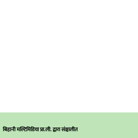
बिहानी मल्टिमिडिया प्रा.ली. द्वारा संञ्चालीत