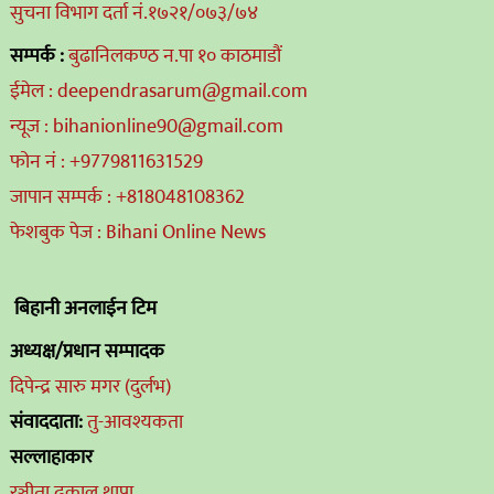
सुचना विभाग दर्ता नं.१७२१/०७३/७४
सम्पर्क :
बुढानिलकण्ठ न.पा १० काठमाडौं
ईमेल : deependrasarum@gmail.com
न्यूज : bihanionline90@gmail.com
फोन नं : +9779811631529
जापान सम्पर्क : +818048108362
फेशबुक पेज : Bihani Online News
बिहानी अनलाईन टिम
अध्यक्ष/प्रधान सम्पादक
दिपेन्द्र सारु मगर (दुर्लभ)
संवाददाता:
तु-आवश्यकता
सल्लाहाकार
रञ्जीता ढकाल थापा