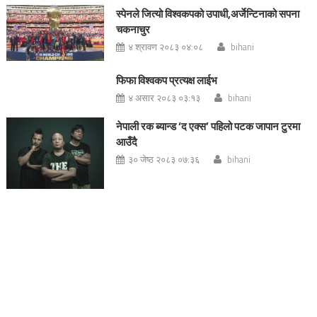
स्पेनले जित्यो विश्वकपको उपाधी,अर्जेन्टिनाको सपना
चकनाचुर
४ श्रावण २०८३ ०४:०८
bihani
फिफा विश्वकप प्रत्यक्ष लाईभ
४ असार २०८३ ०३:१३
bihani
नेपाली रक ब्यान्ड ‘द एक्स’ पहिलो पटक जापान टुरमा
आउँदै
३० जेष्ठ २०८३ ०७:३६
bihani