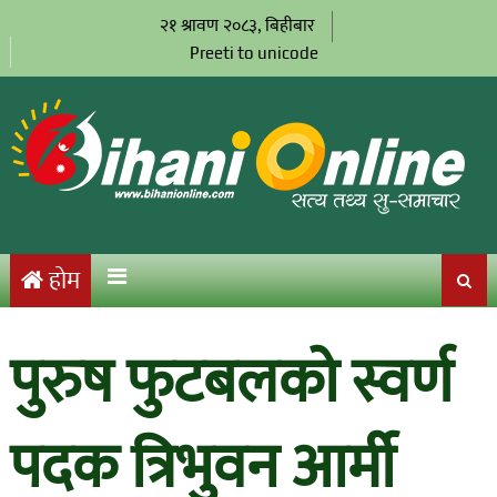
२१ श्रावण २०८३, बिहीबार
Preeti to unicode
होम
पुरुष फुटबलको स्वर्ण
पदक त्रिभुवन आर्मी