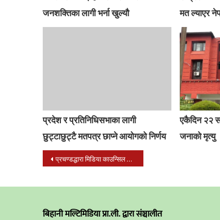
जनशक्तिका लागी भर्ना खुल्यौ
मत ल्याएर न
प्रदेश र प्रतिनिधिसभाका लागी
एकैदिन २२ 
छुट्टाछुट्टै मतपत्र छाप्ने आयोगको निर्णय
जनाको मृत्यु
Post
प्रचण्डद्धारा मिडिया काउन्सिल विधेयकको बचाउ : विप्लवको बन्द वार्ताकै लागि भएको भनाई
navigation
बिहानी मल्टिमिडिया प्रा.ली. द्वारा संञ्चालीत