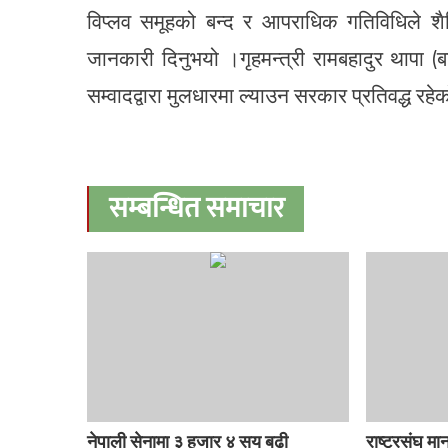
विप्लव समूहको बन्द र आपराधिक गतिविधिले शै
जानकारी दिनुभयो ।गृहमन्त्री रामबहादुर थापा (बा
सम्वादद्वारा मुलधारमा ल्याउन सरकार प्रतिवद्ध र
सम्बन्धित समाचार
नेपाली सेनामा ३ हजार ४ सय बढी
राष्ट्रसंघ म