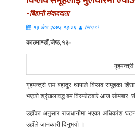
विप्लव समूहलाई मुलधारमा ल्याउन
- बिहानी संवाददाता
१३ जेष्ठ २०७६ १३:०६
bihani
काठमाण्डौं,जेष्ठ,१३-
गृहमन्त्र
गृहमन्त्री राम बहादुर थापाले विप्लव समूहका ह
भएको श्रृंखलावद्ध बम विस्फोटबारे आज सोमबार स
उहाँका अनुसार राजधानीमा भएका अधिकांश घटनाम
उहाँले जानकारी दिनुभयो ।