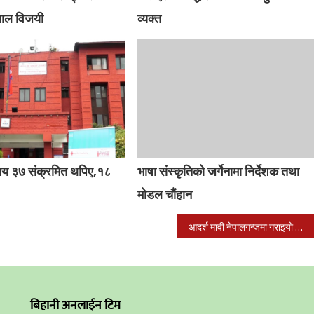
ेपाल विजयी
व्यक्त
सय ३७ संक्रमित थपिए,१८
भाषा संस्कृतिको जर्गेनामा निर्देशक तथा
मोडल चौंहान
आदर्श मावी नेपालगन्जमा गराइयो जुनियर रेडक्रस सर्कलको चुनाब
बिहानी अनलाईन टिम