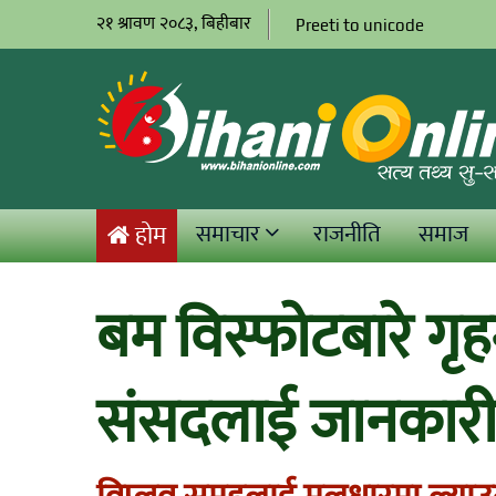
२१ श्रावण २०८३, बिहीबार
Preeti to unicode
समाचार
राजनीति
समाज
होम
बम विस्फोटबारे गृहम
संसदलाई जानकार