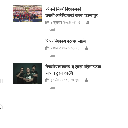
स्पेनले जित्यो विश्वकपको
उपाधी,अर्जेन्टिनाको सपना चकनाचुर
४ श्रावण २०८३ ०४:०८
bihani
फिफा विश्वकप प्रत्यक्ष लाईभ
४ असार २०८३ ०३:१३
bihani
नेपाली रक ब्यान्ड ‘द एक्स’ पहिलो पटक
जापान टुरमा आउँदै
मा
३० जेष्ठ २०८३ ०७:३६
bihani
को