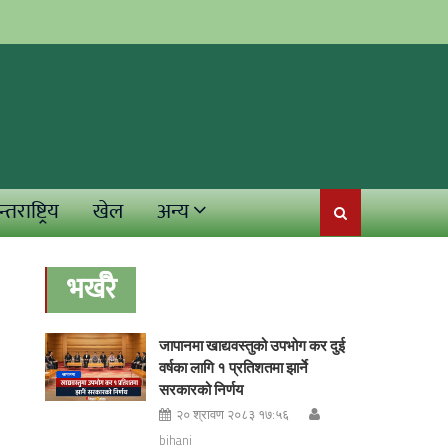
्तराष्ट्रिय
खेल
अन्य
भर्खरै
जापानमा खाद्यवस्तुको उपभोग कर दुई
वर्षका लागि १ प्रतिशतमा झार्ने
सरकारको निर्णय
२० श्रावण २०८३ १७:५६
bihani