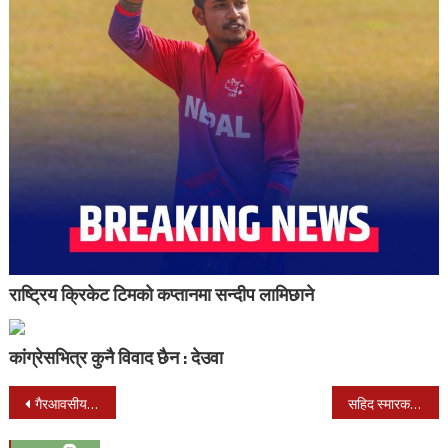
राष्ट्रिय क्रिकेट टिमको कप्तानमा सन्दीप लामिछाने
कांग्रेसभित्र कुनै विवाद छैन : देउवा
Post
गैरआवसीय नेपाली संघको उपाध्यक्ष पदमा बद्री के शी उम्मेदवारी दिदै
सहिद स्मारक ‘ए’ डिभिजन लिग मंसिरमा हुने
navigation