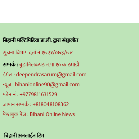
बिहानी मल्टिमिडिया प्रा.ली. द्वारा संञ्चालीत
सुचना विभाग दर्ता नं.१७२१/०७३/७४
सम्पर्क :
बुढानिलकण्ठ न.पा १० काठमाडौं
ईमेल : deependrasarum@gmail.com
न्यूज : bihanionline90@gmail.com
फोन नं : +9779811631529
जापान सम्पर्क : +818048108362
फेशबुक पेज : Bihani Online News
बिहानी अनलाईन टिम