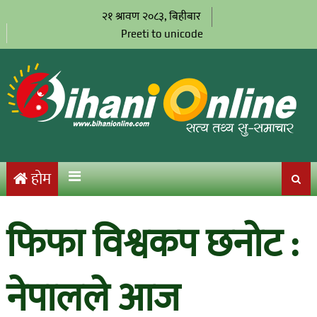
२१ श्रावण २०८३, बिहीबार
Preeti to unicode
होम
फिफा विश्वकप छनोट :
नेपालले आज