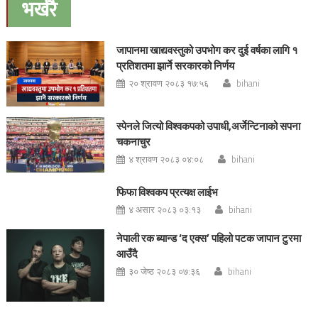
भर्खरै
जापानमा खाद्यवस्तुको उपभोग कर दुई वर्षका लागि १
प्रतिशतमा झार्ने सरकारको निर्णय
२० श्रावण २०८३ १७:५६
bihani
स्पेनले जित्यो विश्वकपको उपाधी,अर्जेन्टिनाको सपना
चकनाचुर
४ श्रावण २०८३ ०४:०८
bihani
फिफा विश्वकप प्रत्यक्ष लाईभ
४ असार २०८३ ०३:१३
bihani
नेपाली रक ब्यान्ड ‘द एक्स’ पहिलो पटक जापान टुरमा
आउँदै
३० जेष्ठ २०८३ ०७:३६
bihani