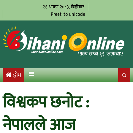
२१ श्रावण २०८३, बिहीबार
Preeti to unicode
होम
विश्वकप छनोट :
नेपालले आज