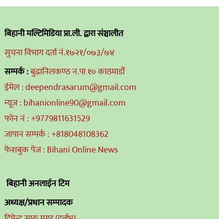
बिहानी मल्टिमिडिया प्रा.ली. द्वारा संञ्चालीत
सुचना विभाग दर्ता नं.१७२१/०७३/७४
सम्पर्क :
बुढानिलकण्ठ न.पा १० काठमाडौं
ईमेल : deependrasarum@gmail.com
न्यूज : bihanionline90@gmail.com
फोन नं : +9779811631529
जापान सम्पर्क : +818048108362
फेशबुक पेज : Bihani Online News
बिहानी अनलाईन टिम
अध्यक्ष/प्रधान सम्पादक
दिपेन्द्र सारु मगर (दुर्लभ)