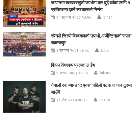
जापानमा खाद्यवस्तुको उपभोग कर दुई वर्षका लागि १
प्रतिशतमा झार्ने सरकारको निर्णय
२० श्रावण २०८३ १७:५६
bihani
स्पेनले जित्यो विश्वकपको उपाधी,अर्जेन्टिनाको सपना
चकनाचुर
४ श्रावण २०८३ ०४:०८
bihani
फिफा विश्वकप प्रत्यक्ष लाईभ
४ असार २०८३ ०३:१३
bihani
नेपाली रक ब्यान्ड ‘द एक्स’ पहिलो पटक जापान टुरमा
आउँदै
३० जेष्ठ २०८३ ०७:३६
bihani