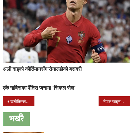
अली दाइको कीर्तिमानसँग रोनाल्डोको बराबरी
एकै गाविसका पैँतिस जनामा ‘सिकल सेल’
Post
उज्वेकिस्तान संग नेपाल २-० गोलले पराजीत
नेपाल फाइनलमा प्रवेश:उपाधिका लागि उज्बेकिस्तानसँग भिड्ने
navigation
भर्खरै