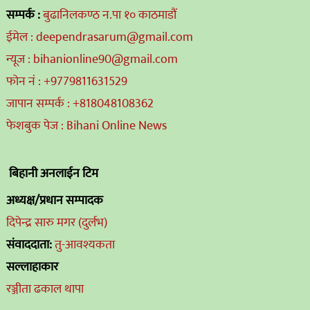
सम्पर्क :
बुढानिलकण्ठ न.पा १० काठमाडौं
ईमेल : deependrasarum@gmail.com
न्यूज : bihanionline90@gmail.com
फोन नं : +9779811631529
जापान सम्पर्क : +818048108362
फेशबुक पेज : Bihani Online News
बिहानी अनलाईन टिम
अध्यक्ष/प्रधान सम्पादक
दिपेन्द्र सारु मगर (दुर्लभ)
संवाददाता:
तु-आवश्यकता
सल्लाहाकार
रञ्जीता ढकाल थापा