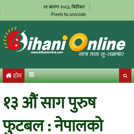
२१ श्रावण २०८३, बिहीबार
Preeti to unicode
होम
१३ औं साग पुरुष
फुटबल : नेपालको