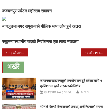
कञ्चनपुर पर्यटन महोत्सव समापन
बागलुङमा मगर समुदायको मौलिक भाषा लोप हुने खतरा
रुकुममा स्थानीय तहको निर्वाचनमा एक लाख मतदाता
Post
१३ औं साग महिला फुटबल : नेपाल संग श्रीलंका १–० गोलले पराजीत
१३ औं सागमा नेपालको अग्रता कायमै, स्वर्णपदक संख्या २५ पुग्यो
navigation
भर्खरै
जापानमा खाद्यवस्तुको उपभोग कर दुई वर्षका लागि १
प्रतिशतमा झार्ने सरकारको निर्णय
२० श्रावण २०८३ १७:५६
bihani
स्पेनले जित्यो विश्वकपको उपाधी,अर्जेन्टिनाको सपना