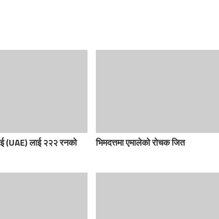
युएई (UAE) लाई २२२ रनको
भिमदत्तमा एमालेको रोचक जित