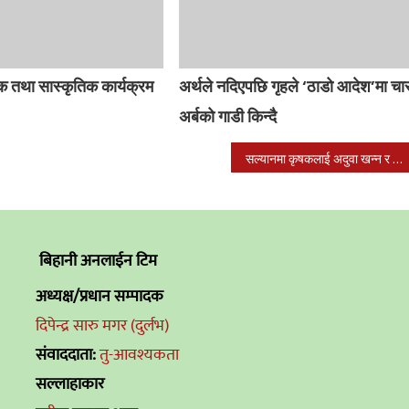
क तथा सास्कृतिक कार्यक्रम
अर्थले नदिएपछि गृहले ‘ठाडो आदेश’मा चा
अर्बको गाडी किन्दै
सल्यानमा कृषकलाई अदुवा खन्न र बिक्रि गर्न भ्याई नभ्याई
बिहानी अनलाईन टिम
अध्यक्ष/प्रधान सम्पादक
दिपेन्द्र सारु मगर (दुर्लभ)
संवाददाता:
तु-आवश्यकता
सल्लाहाकार