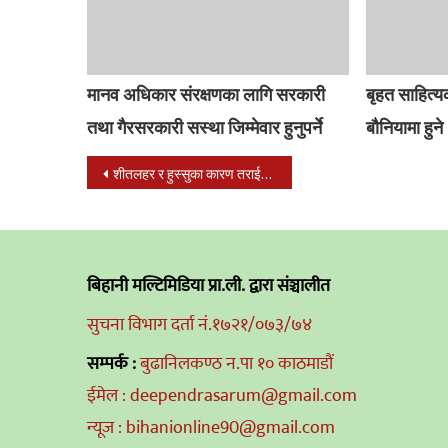
मानव अधिकार संरक्षणका लागि सरकारी
बृहत साहित्य
तथा गैरसरकारी सस्था जिम्मेवार हुनुपर्ने
बौनियामा हुने
Post
शीतलहर र हुस्सुका कारण तराईको जनजीवन प्रभावित
navigation
बिहानी मल्टिमिडिया प्रा.ली. द्वारा संञ्चालीत
सुचना विभाग दर्ता नं.१७२१/०७३/७४
सम्पर्क :
बुढानिलकण्ठ न.पा १० काठमाडौं
ईमेल : deependrasarum@gmail.com
न्यूज : bihanionline90@gmail.com