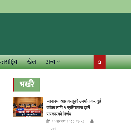
्तराष्ट्रिय
खेल
अन्य
भर्खरै
जापानमा खाद्यवस्तुको उपभोग कर दुई
वर्षका लागि १ प्रतिशतमा झार्ने
सरकारको निर्णय
२० श्रावण २०८३ १७:५६
bihani