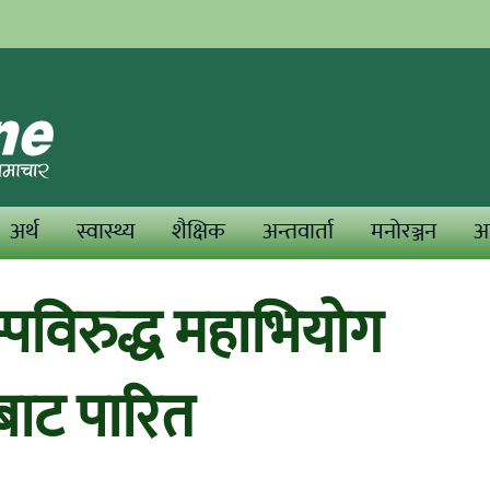
अर्थ
स्वास्थ्य
शैक्षिक
अन्तवार्ता
मनोरञ्जन
अन
्रम्पविरुद्ध महाभियोग
बाट पारित