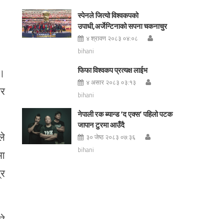
स्पेनले जित्यो विश्वकपको
उपाधी,अर्जेन्टिनाको सपना चकनाचुर
४ श्रावण २०८३ ०४:०८
bihani
फिफा विश्वकप प्रत्यक्ष लाईभ
छ।
४ असार २०८३ ०३:१३
ार
bihani
नेपाली रक ब्यान्ड ‘द एक्स’ पहिलो पटक
जापान टुरमा आउँदै
ले
३० जेष्ठ २०८३ ०७:३६
bihani
मा
्र