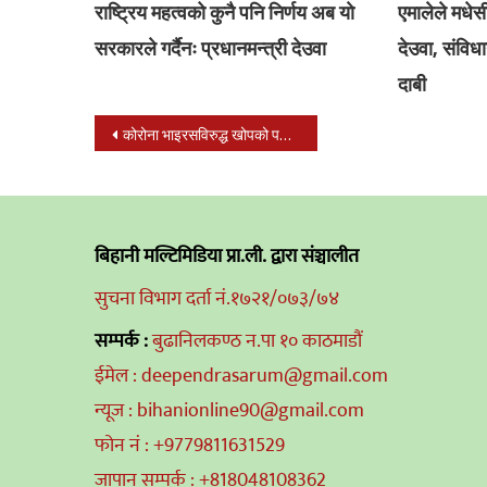
राष्ट्रिय महत्वको कुनै पनि निर्णय अब याे
एमालेले मधेसी
सरकारले गर्दैनः प्रधानमन्त्री देउवा
देउवा, संविध
दाबी
Post
कोरोना भाइरसविरुद्ध खोपको पहिलो पटक मानवमा परीक्षण गरिँदै
navigation
बिहानी मल्टिमिडिया प्रा.ली. द्वारा संञ्चालीत
सुचना विभाग दर्ता नं.१७२१/०७३/७४
सम्पर्क :
बुढानिलकण्ठ न.पा १० काठमाडौं
ईमेल : deependrasarum@gmail.com
न्यूज : bihanionline90@gmail.com
फोन नं : +9779811631529
जापान सम्पर्क : +818048108362