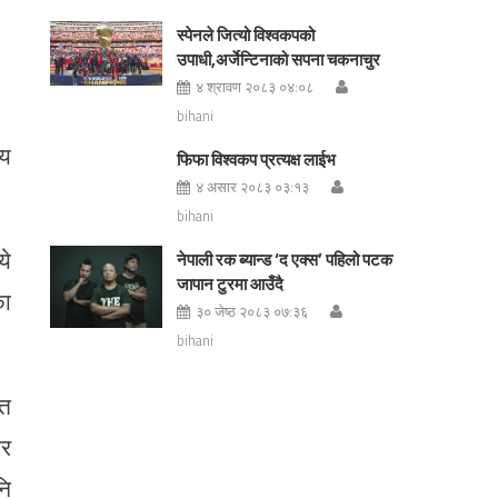
स्पेनले जित्यो विश्वकपको
उपाधी,अर्जेन्टिनाको सपना चकनाचुर
४ श्रावण २०८३ ०४:०८
bihani
सय
फिफा विश्वकप प्रत्यक्ष लाईभ
४ असार २०८३ ०३:१३
bihani
ये
नेपाली रक ब्यान्ड ‘द एक्स’ पहिलो पटक
जापान टुरमा आउँदै
का
३० जेष्ठ २०८३ ०७:३६
bihani
ात
ार
नि