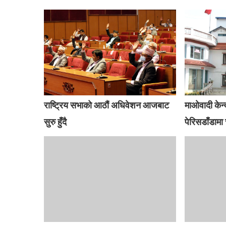
राष्ट्रिय सभाको आठौं अधिवेशन आजबाट
माओवादी केन्
सुरु हुँदै
पेरिसडाँडामा 