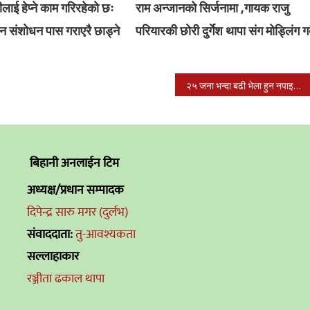
लाई हेप्ने काम गरिरहेको छः
राम अन्जानको सिर्जनामा ,गायक राजु
ान संशोधन पास गराएरै छाड्ने
परियारकी छोरी दुर्गेश थापा संग मोड्लिंग गर्
२५ जना भन्दा बढी भेला हुन नपाइने,५५ देशबाट नेपाल आउन रोक
बिहानी अनलाईन टिम
अध्यक्ष/प्रधान सम्पादक
दिपेन्द्र सारु मगर (दुर्लभ)
संवाददाता:
तु-आवश्यकता
सल्लाहाकार
रञ्जीता ढकाल थापा