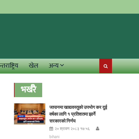
्तराष्ट्रिय
खेल
अन्य
भर्खरै
जापानमा खाद्यवस्तुको उपभोग कर दुई
वर्षका लागि १ प्रतिशतमा झार्ने
सरकारको निर्णय
२० श्रावण २०८३ १७:५६
bihani