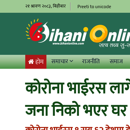
२१ श्रावण २०८३, बिहीबार
Preeti to unicode
समाचार
राजनीति
समाज
होम
कोरोना भाईरस ला
जना निको भएर घर 