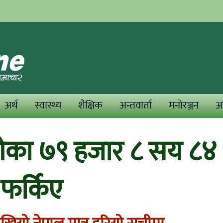
अर्थ
स्वास्थ्य
शैक्षिक
अन्तवार्ता
मनोरञ्जन
अन
गेका ७९ हजार ८ सय ८४
फर्किए