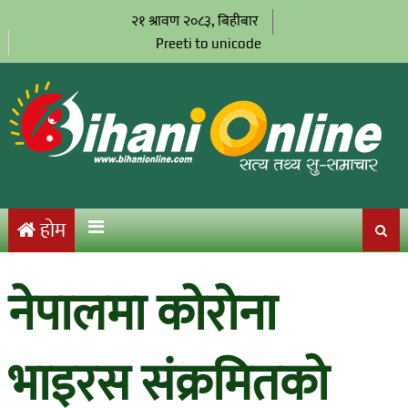
२१ श्रावण २०८३, बिहीबार
Preeti to unicode
होम
नेपालमा कोरोना
भाइरस संक्रमितको