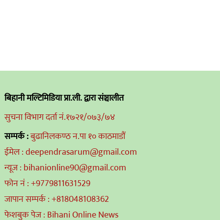
बिहानी मल्टिमिडिया प्रा.ली. द्वारा संञ्चालीत
सुचना विभाग दर्ता नं.१७२१/०७३/७४
सम्पर्क :
बुढानिलकण्ठ न.पा १० काठमाडौं
ईमेल : deependrasarum@gmail.com
न्यूज : bihanionline90@gmail.com
फोन नं : +9779811631529
जापान सम्पर्क : +818048108362
फेशबुक पेज : Bihani Online News