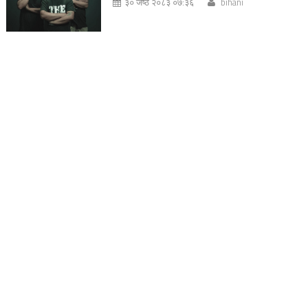
३० जेष्ठ २०८३ ०७:३६
bihani