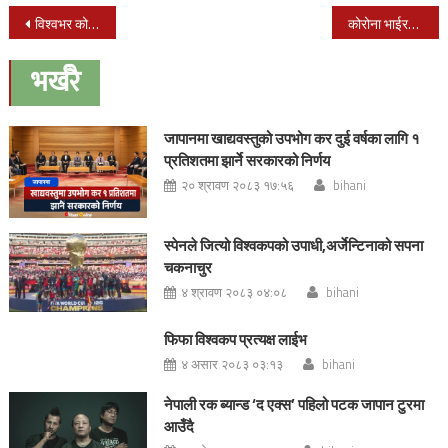
Post
विश्वभर कोरोना महामारीले भोकमरीको जोखिम
कोरोना भाईरस नियन्त्रण नभएसम्म लकडाउन नखुल्ने
navigation
भर्खरै
जापानमा खाद्यवस्तुको उपभोग कर दुई वर्षका लागि १
प्रतिशतमा झार्ने सरकारको निर्णय
२० श्रावण २०८३ १७:५६
bihani
स्पेनले जित्यो विश्वकपको उपाधी,अर्जेन्टिनाको सपना
चकनाचुर
४ श्रावण २०८३ ०४:०८
bihani
फिफा विश्वकप प्रत्यक्ष लाईभ
४ असार २०८३ ०३:१३
bihani
नेपाली रक ब्यान्ड ‘द एक्स’ पहिलो पटक जापान टुरमा
आउँदै