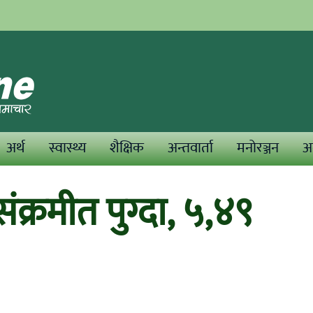
अर्थ
स्वास्थ्य
शैक्षिक
अन्तवार्ता
मनोरञ्जन
अन
्रमीत पुग्दा, ५,४९