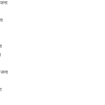
जना
ा
ा
ा
जना
ा