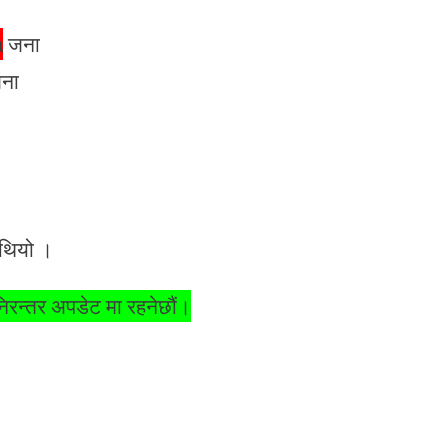
५
जना
ना
 थियो ।
निरन्तर अपडेट मा रहनेछौं।