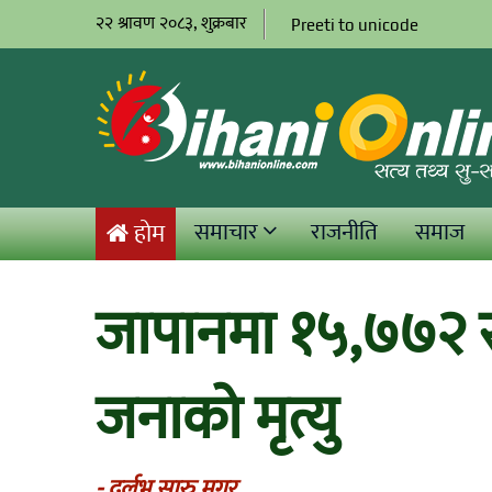
२२ श्रावण २०८३, शुक्रबार
Preeti to unicode
समाचार
राजनीति
समाज
होम
जापानमा १५,७७२ संक
जनाको मृत्यु
- दुर्लभ सारु मगर