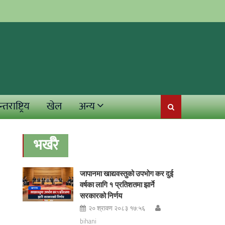
्तराष्ट्रिय
खेल
अन्य
भर्खरै
जापानमा खाद्यवस्तुको उपभोग कर दुई
वर्षका लागि १ प्रतिशतमा झार्ने
सरकारको निर्णय
२० श्रावण २०८३ १७:५६
bihani