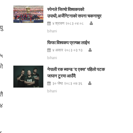
स्पेनले जित्यो विश्वकपको
उपाधी,अर्जेन्टिनाको सपना चकनाचुर
४ श्रावण २०८३ ०४:०८
यु
bihani
फिफा विश्वकप प्रत्यक्ष लाईभ
४ असार २०८३ ०३:१३
१५
bihani
को
नेपाली रक ब्यान्ड ‘द एक्स’ पहिलो पटक
जापान टुरमा आउँदै
३० जेष्ठ २०८३ ०७:३६
bihani
तै
 ४