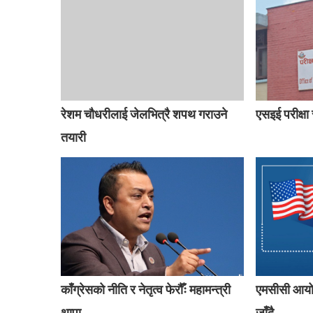
रेशम चौधरीलाई जेलभित्रै शपथ गराउने
एसइई परीक्षा
तयारी
काँग्रेसको नीति र नेतृत्व फेरौँः महामन्त्री
एमसीसी आयोज
थापा
जाँदै