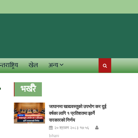
्तराष्ट्रिय
खेल
अन्य
भर्खरै
जापानमा खाद्यवस्तुको उपभोग कर दुई
वर्षका लागि १ प्रतिशतमा झार्ने
सरकारको निर्णय
२० श्रावण २०८३ १७:५६
bihani