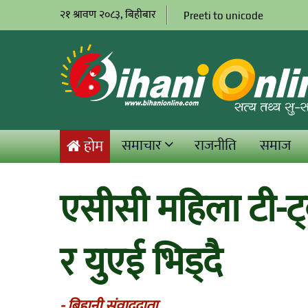
२१ श्रावण २०८३, बिहीबार
Preeti to unicode
समाचार
राजनीति
समाज
होम
एसीसी महिला टी-ट्व
र युएई भिड्दै
- बिहानी संवाददाता