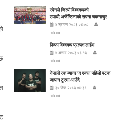
स्पेनले जित्यो विश्वकपको
उपाधी,अर्जेन्टिनाको सपना चकनाचुर
४ श्रावण २०८३ ०४:०८
ले
bihani
फिफा विश्वकप प्रत्यक्ष लाईभ
४ असार २०८३ ०३:१३
ेछ
bihani
नेपाली रक ब्यान्ड ‘द एक्स’ पहिलो पटक
जापान टुरमा आउँदै
ेल
३० जेष्ठ २०८३ ०७:३६
bihani
ोट