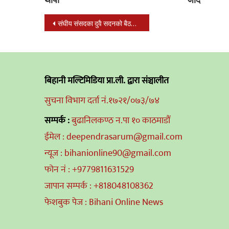
Post
संघीय संसदका दुवै सदनको बैठक आज पनि बस्दै
navigation
बिहानी मल्टिमिडिया प्रा.ली. द्वारा संञ्चालीत
सुचना विभाग दर्ता नं.१७२१/०७३/७४
सम्पर्क :
बुढानिलकण्ठ न.पा १० काठमाडौं
ईमेल : deependrasarum@gmail.com
न्यूज : bihanionline90@gmail.com
फोन नं : +9779811631529
जापान सम्पर्क : +818048108362
फेशबुक पेज : Bihani Online News