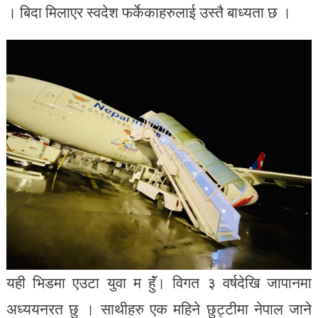
। बिदा मिलाएर स्वदेश फर्केकाहरुलाई उस्तै बाध्यता छ ।
यही भिडमा एउटा युवा म हुॅं। विगत ३ वर्षदेखि जापानमा
अध्ययनरत छु । साथीहरु एक महिने छुट्टीमा नेपाल जाने