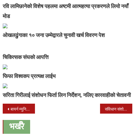
रवि लामिछानेको विशेष पहलमा अष्टमी आत्महत्या प्रकरणले लियो नयाँ
मोड
ओखलढुंगाका १० जना उम्मेद्वारले चुनावी खर्च विवरण पेश
चिकित्सक संघको आपत्ति
फिफा विश्वकप प्रत्यक्ष लाईभ
सरिता गिरीलाई संशोधन फिर्ता लिन निर्देशन, नलिए कारवाहीको चेतावनी
Post
बायर्न म्युनिख संग फोर्चुना डसेलडर्फ ५-० को फराकिलो अन्तरले पराजित
संविधान संशोधन विधेयक आज संसदमा पेश गरिँदै
navigation
भर्खरै