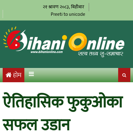
२१ श्रावण २०८३, बिहीबार
Preeti to unicode
होम
ऐतिहासिक फुकुओका
सफल उडान