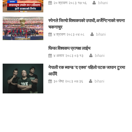
२० श्रावण २०८३ १७:५६
bihani
स्पेनले जित्यो विश्वकपको उपाधी,अर्जेन्टिनाको सपना
चकनाचुर
४ श्रावण २०८३ ०४:०८
bihani
फिफा विश्वकप प्रत्यक्ष लाईभ
४ असार २०८३ ०३:१३
bihani
नेपाली रक ब्यान्ड ‘द एक्स’ पहिलो पटक जापान टुरमा
आउँदै
३० जेष्ठ २०८३ ०७:३६
bihani