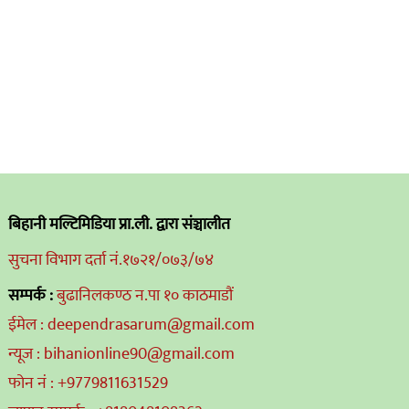
बिहानी मल्टिमिडिया प्रा.ली. द्वारा संञ्चालीत
सुचना विभाग दर्ता नं.१७२१/०७३/७४
सम्पर्क :
बुढानिलकण्ठ न.पा १० काठमाडौं
ईमेल : deependrasarum@gmail.com
न्यूज : bihanionline90@gmail.com
फोन नं : +9779811631529