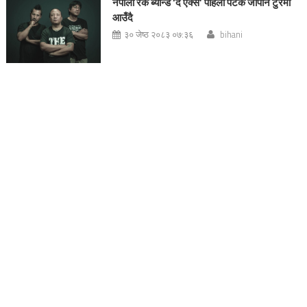
नेपाली रक ब्यान्ड ‘द एक्स’ पहिलो पटक जापान टुरमा
आउँदै
३० जेष्ठ २०८३ ०७:३६
bihani