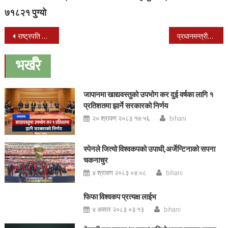
७१८२१ पुग्यो
Post
राष्ट्रपति भण्डारी र प्रधानमन्त्री ओली विरुद्ध सर्वोच्चमा रिट दायर
प्रधानमन्त्रीमा ओली र देउवाको दावी,राष्ट्रपति भण्डारीको काँधमा निर्णय गर्ने जिम्मा
navigation
भर्खरै
जापानमा खाद्यवस्तुको उपभोग कर दुई वर्षका लागि १
प्रतिशतमा झार्ने सरकारको निर्णय
२० श्रावण २०८३ १७:५६
bihani
स्पेनले जित्यो विश्वकपको उपाधी,अर्जेन्टिनाको सपना
चकनाचुर
४ श्रावण २०८३ ०४:०८
bihani
फिफा विश्वकप प्रत्यक्ष लाईभ
४ असार २०८३ ०३:१३
bihani