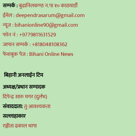
सम्पर्क :
बुढानिलकण्ठ न.पा १० काठमाडौं
ईमेल : deependrasarum@gmail.com
न्यूज : bihanionline90@gmail.com
फोन नं : +9779811631529
जापान सम्पर्क : +818048108362
फेशबुक पेज : Bihani Online News
बिहानी अनलाईन टिम
अध्यक्ष/प्रधान सम्पादक
दिपेन्द्र सारु मगर (दुर्लभ)
संवाददाता:
तु-आवश्यकता
सल्लाहाकार
रञ्जीता ढकाल थापा