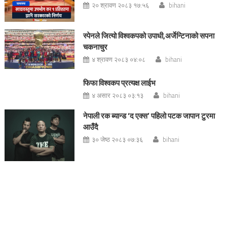
२० श्रावण २०८३ १७:५६
bihani
स्पेनले जित्यो विश्वकपको उपाधी,अर्जेन्टिनाको सपना
चकनाचुर
४ श्रावण २०८३ ०४:०८
bihani
फिफा विश्वकप प्रत्यक्ष लाईभ
४ असार २०८३ ०३:१३
bihani
नेपाली रक ब्यान्ड ‘द एक्स’ पहिलो पटक जापान टुरमा
आउँदै
३० जेष्ठ २०८३ ०७:३६
bihani