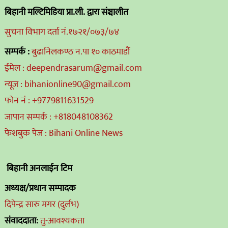
बिहानी मल्टिमिडिया प्रा.ली. द्वारा संञ्चालीत
सुचना विभाग दर्ता नं.१७२१/०७३/७४
सम्पर्क :
बुढानिलकण्ठ न.पा १० काठमाडौं
ईमेल : deependrasarum@gmail.com
न्यूज : bihanionline90@gmail.com
फोन नं : +9779811631529
जापान सम्पर्क : +818048108362
फेशबुक पेज : Bihani Online News
बिहानी अनलाईन टिम
अध्यक्ष/प्रधान सम्पादक
दिपेन्द्र सारु मगर (दुर्लभ)
संवाददाता:
तु-आवश्यकता