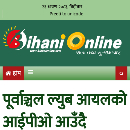
२१ श्रावण २०८३, बिहीबार
Preeti to unicode
होम
पूर्वाञ्चल ल्युब आयलको
आईपीओ आउँदै