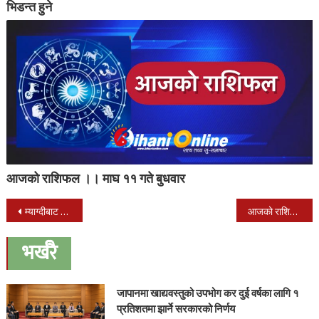
भिडन्त हुने
आजको राशिफल ।। माघ ११ गते बुधवार
Post
म्याग्दीबाट रू. २० करोडको सुन्तला निकासी
आजको राशिफल ।। माघ २२ गते आईतवार
navigation
भर्खरै
जापानमा खाद्यवस्तुको उपभोग कर दुई वर्षका लागि १
प्रतिशतमा झार्ने सरकारको निर्णय