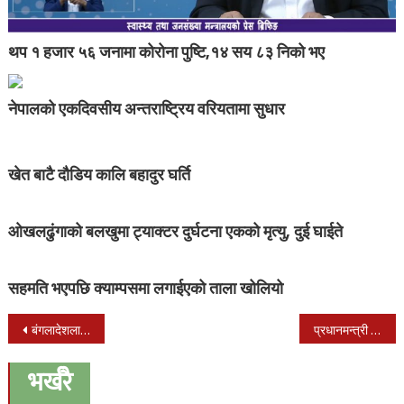
थप १ हजार ५६ जनामा कोरोना पुष्टि,१४ सय ८३ निको भए
नेपालको एकदिवसीय अन्तराष्ट्रिय वरियतामा सुधार
खेत बाटै दौडिय कालि बहादुर घर्ति
ओखलढुंगाको बलखुमा ट्याक्टर दुर्घटना एकको मृत्यु, दुई घाईते
सहमति भएपछि क्याम्पसमा लगाईएको ताला खोलियो
Post
बंगलादेशलाई एक गोलको अग्रता, रितु चक्माले गरे २ गोल
प्रधानमन्त्री ओली पुगे फाईनल हेर्न, तर साफमा नेपाल फेरी चुक्यौ,
navigation
भर्खरै