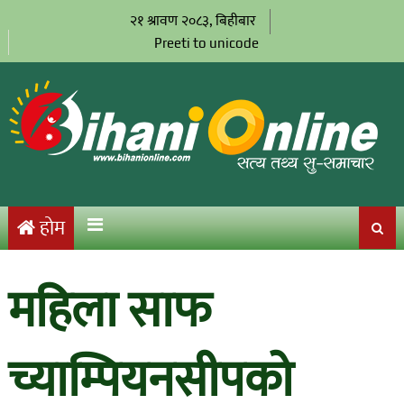
२१ श्रावण २०८३, बिहीबार
Preeti to unicode
होम
महिला साफ
च्याम्पियनसीपको