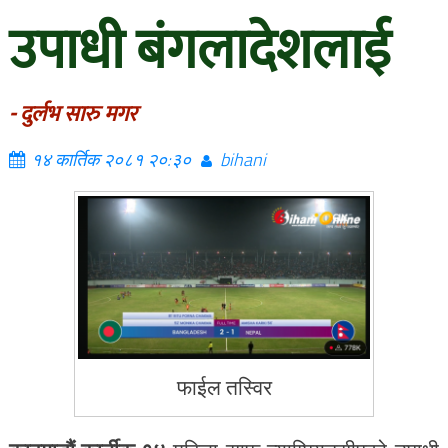
उपाधी बंगलादेशलाई
- दुर्लभ सारु मगर
१४ कार्तिक २०८१ २०:३०
bihani
फाईल तस्विर