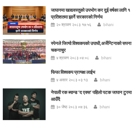
जापानमा खाद्यवस्तुको उपभोग कर दुई वर्षका लागि १
प्रतिशतमा झार्ने सरकारको निर्णय
२० श्रावण २०८३ १७:५६
bihani
स्पेनले जित्यो विश्वकपको उपाधी,अर्जेन्टिनाको सपना
चकनाचुर
४ श्रावण २०८३ ०४:०८
bihani
फिफा विश्वकप प्रत्यक्ष लाईभ
४ असार २०८३ ०३:१३
bihani
नेपाली रक ब्यान्ड ‘द एक्स’ पहिलो पटक जापान टुरमा
आउँदै
३० जेष्ठ २०८३ ०७:३६
bihani