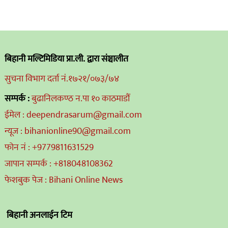
बिहानी मल्टिमिडिया प्रा.ली. द्वारा संञ्चालीत
सुचना विभाग दर्ता नं.१७२१/०७३/७४
सम्पर्क :
बुढानिलकण्ठ न.पा १० काठमाडौं
ईमेल : deependrasarum@gmail.com
न्यूज : bihanionline90@gmail.com
फोन नं : +9779811631529
जापान सम्पर्क : +818048108362
फेशबुक पेज : Bihani Online News
बिहानी अनलाईन टिम