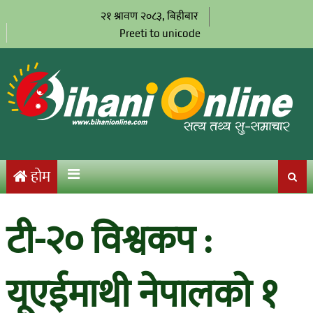
२१ श्रावण २०८३, बिहीबार
Preeti to unicode
होम
टी-२० विश्वकप :
यूएईमाथी नेपालको १