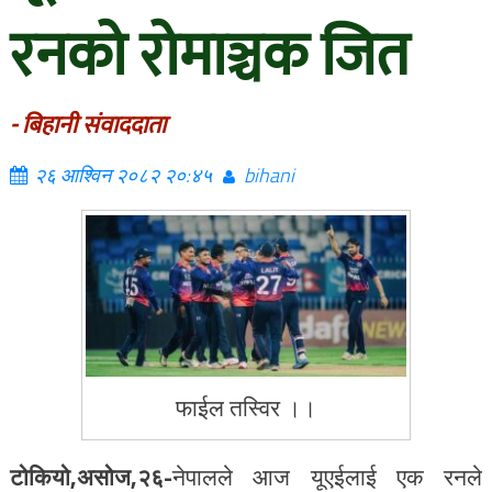
रनको रोमाञ्चक जित
- बिहानी संवाददाता
२६ आश्विन २०८२ २०:४५
bihani
फाईल तस्विर ।।
टोकियो,असोज,२६-
नेपालले आज यूएईलाई एक रनले