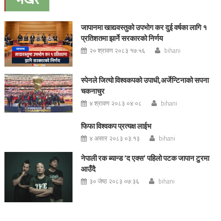
जापानमा खाद्यवस्तुको उपभोग कर दुई वर्षका लागि १
प्रतिशतमा झार्ने सरकारको निर्णय
२० श्रावण २०८३ १७:५६
bihani
स्पेनले जित्यो विश्वकपको उपाधी,अर्जेन्टिनाको सपना
चकनाचुर
४ श्रावण २०८३ ०४:०८
bihani
फिफा विश्वकप प्रत्यक्ष लाईभ
४ असार २०८३ ०३:१३
bihani
नेपाली रक ब्यान्ड ‘द एक्स’ पहिलो पटक जापान टुरमा
आउँदै
३० जेष्ठ २०८३ ०७:३६
bihani