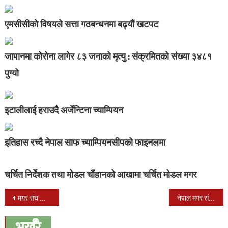
एमसीसीको विषयले सत्ता गठबन्धनमा बढ्यौं खटपट
जापानमा कोरोना लागेर ८३ जनाको मृत्यु : संक्रमितको संख्या ३४८१
पुग्यो
इटालीलाई हराउदै अर्जेन्टिना च्याम्पियन
इतिहास रच्दै नेपाल साफ च्याम्पियनसीपको फाइनलमा
चर्चित निर्देशक तथा मोडल चौंहानको आखामा चर्चित मोडल मगर
Post
मगर संघ जापानको अध्यक्षमा भिक्टर ठाडा मगर निर्बाचित
नेपाल मगर संघ जापानको प्रवक्तामा दुर्लभ सारु मगर मनोनीत
navigation
भर्खरै