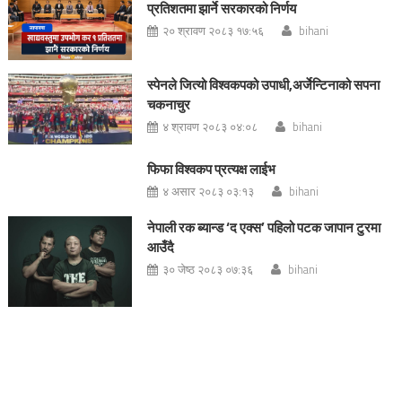
प्रतिशतमा झार्ने सरकारको निर्णय
२० श्रावण २०८३ १७:५६
bihani
स्पेनले जित्यो विश्वकपको उपाधी,अर्जेन्टिनाको सपना
चकनाचुर
४ श्रावण २०८३ ०४:०८
bihani
फिफा विश्वकप प्रत्यक्ष लाईभ
४ असार २०८३ ०३:१३
bihani
नेपाली रक ब्यान्ड ‘द एक्स’ पहिलो पटक जापान टुरमा
आउँदै
३० जेष्ठ २०८३ ०७:३६
bihani