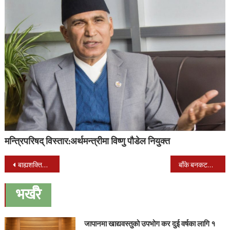
मन्त्रिपरिषद् विस्तार:अर्थमन्त्रीमा विष्णु पौडेल नियुक्त
Post
बाह्यशक्तिको एजेन्डाभन्दा राष्ट्रिय एजेन्डालाई प्राथमिकता दिनोस ओली
बाँके बनकटवामा एम्बुलेन्स दुर्घटना हुँदा चार जना घाइते
navigation
भर्खरै
जापानमा खाद्यवस्तुको उपभोग कर दुई वर्षका लागि १