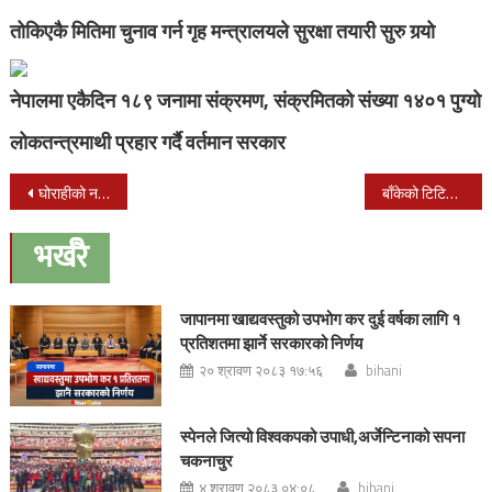
तोकिएकै मितिमा चुनाव गर्न गृह मन्त्रालयले सुरक्षा तयारी सुरु गर्‍यो
नेपालमा एकैदिन १८९ जनामा संक्रमण, संक्रमितको संख्या १४०१ पुग्यो
लोकतन्त्रमाथी प्रहार गर्दै वर्तमान सरकार
Post
घोराहीको नवलपुरमा महोत्सब शुरु:नेपालकी होची महिला छिनालद्धारा महोत्सवको उद्घाटन
बाँकेको टिटिहिरीयालाई पर्सि बालमैत्री गाविस घोषणा गरिने : ३९ वटै सूचाङ्क पूरा
navigation
भर्खरै
जापानमा खाद्यवस्तुको उपभोग कर दुई वर्षका लागि १
प्रतिशतमा झार्ने सरकारको निर्णय
२० श्रावण २०८३ १७:५६
bihani
स्पेनले जित्यो विश्वकपको उपाधी,अर्जेन्टिनाको सपना
चकनाचुर
४ श्रावण २०८३ ०४:०८
bihani