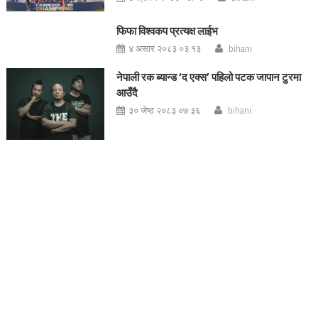
फिफा विश्वकप प्रत्यक्ष लाईभ
४ असार २०८३ ०३:१३
bihani
नेपाली रक ब्यान्ड ‘द एक्स’ पहिलो पटक जापान टुरमा
आउँदै
३० जेष्ठ २०८३ ०७:३६
bihani