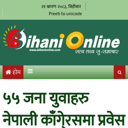
२१ श्रावण २०८३, बिहीबार
Preeti to unicode
होम
५५ जना युवाहरु
नेपाली काँगे्रसमा प्रवेस