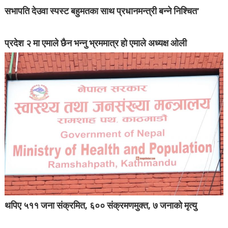
सभापति देउवा स्पस्ट बहुमतका साथ प्रधानमन्त्री बन्ने निश्चित’
प्रदेश २ मा एमाले छैन भन्नु भ्रममात्र हो एमाले अध्यक्ष ओली
थपिए ५११ जना संक्रमित, ६०० संक्रमणमुक्त, ७ जनाको मृत्यु