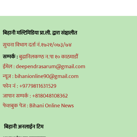
बिहानी मल्टिमिडिया प्रा.ली. द्वारा संञ्चालीत
सुचना विभाग दर्ता नं.१७२१/०७३/७४
सम्पर्क :
बुढानिलकण्ठ न.पा १० काठमाडौं
ईमेल : deependrasarum@gmail.com
न्यूज : bihanionline90@gmail.com
फोन नं : +9779811631529
जापान सम्पर्क : +818048108362
फेशबुक पेज : Bihani Online News
बिहानी अनलाईन टिम