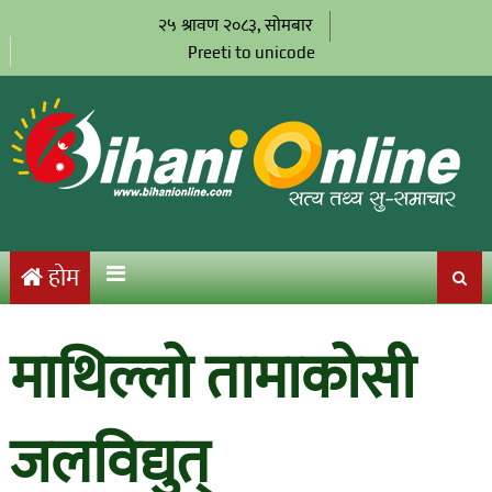
२५ श्रावण २०८३, सोमबार
Preeti to unicode
होम
माथिल्लो तामाकोसी
जलविद्युत्