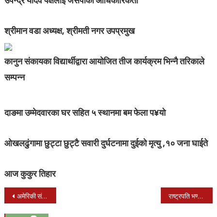
उपेन्द्र यादव पक्षलाई जसपाको आधिकारिकता
श्रीमान वडा अध्यक्ष, श्रीमती नगर उपप्रमुख
कानुन संकायका विद्यार्थीद्वारा आयोजित तीज कार्यक्रम भिन्नै तरिकाले
सम्पन्न
दाङमा उम्मेदवारका घर सहित ५ स्थानमा बम फेला प¥यो
ओखलढुंगामा छुट्टा छुट्टै सवारी दुर्घटनामा दुईको मृत्यु ,१० जना घाईते
आज कुकुर तिहार
Post
अमेरिकी संसदमा डिभी चिठ्ठा कार्यक्रम बन्द गर्ने विधेयक पेश
राष्ट्रपति भण्डारीद्धारा चुनावसम्बन्धी दुईवटा विधेयक प्रमाणिकरण
navigation