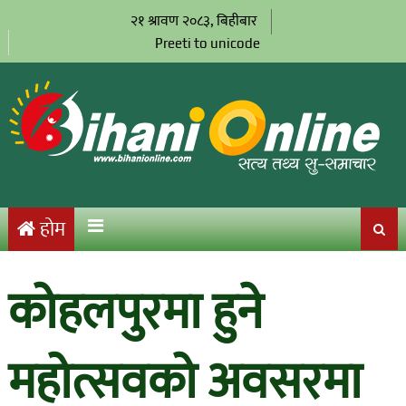
२१ श्रावण २०८३, बिहीबार
Preeti to unicode
होम
कोहलपुरमा हुने
महोत्सवको अवसरमा