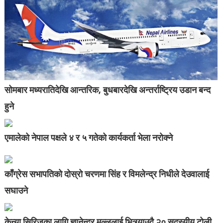
सोमबार मध्यरातिदेखि आन्तरिक, बुधबारदेखि अन्तर्राष्ट्रिय उडान बन्द
हुने
एमालेको नेपाल पक्षले ४ र ५ गतेको कार्यकर्ता भेला नरोक्ने
काँग्रेस सभापतिको दोस्रो चरणमा सिंह र विमलेन्द्र निधीले देउवालाई
सघाउने
केन्या सिरिजका लागि ज्ञानेन्द्र मल्ललाई भित्र्याउदै २० सदस्यीय टोली