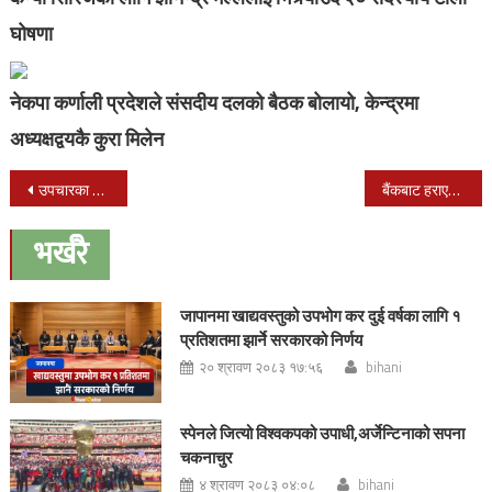
घोषणा
नेकपा कर्णाली प्रदेशले संसदीय दलको बैठक बोलायो, केन्द्रमा
अध्यक्षद्वयकै कुरा मिलेन
Post
उपचारका मृत्यु भएकाका आफन्त र नेपालगन्ज मेडिकल कलेज प्रशासनबीच विवाद कायमै
बैंकबाट हराएको २३ लाख रुपैयाँ कर्मचारीकै भाउजुको घरमा फेला
navigation
भर्खरै
जापानमा खाद्यवस्तुको उपभोग कर दुई वर्षका लागि १
प्रतिशतमा झार्ने सरकारको निर्णय
२० श्रावण २०८३ १७:५६
bihani
स्पेनले जित्यो विश्वकपको उपाधी,अर्जेन्टिनाको सपना
चकनाचुर
४ श्रावण २०८३ ०४:०८
bihani