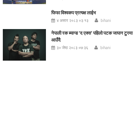
फिफा विश्वकप प्रत्यक्ष लाईभ
४ असार २०८३ ०३:१३
bihani
नेपाली रक ब्यान्ड ‘द एक्स’ पहिलो पटक जापान टुरमा
आउँदै
३० जेष्ठ २०८३ ०७:३६
bihani