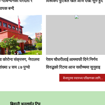
क गठबन्धनको घरदैलो र
विश्वकप फुटबल खेल आज देखी सुरु हुदै
यापक बन्दै
 कोरोना संक्रमण, नेपालमा
रेशम चौधरीलाई आममाफी दिने निर्णय
ंख्या ४ सय ८७ पुग्यो
विरुद्धको रिटमा आज सर्वोच्चमा सुनुवाइ
बैजापुरमा स्वास्थ्य परिक्षणका लागि डाक्टर सहित १ सय जना स्वास्थ्यकर्मी परिचालन
बिहानी अनलाईन टिम