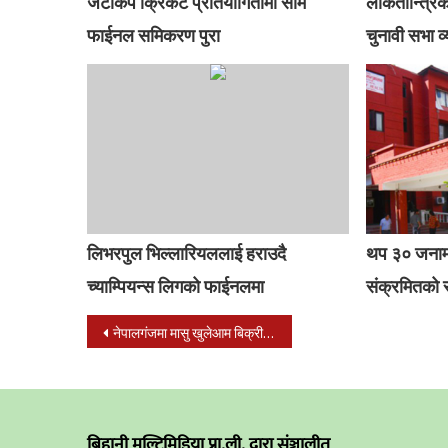
जेटीकप क्रिकेट प्रतियोगितामा सेमि
लोकतान्त्रि
फाईनल समिकरण पुरा
चुनावी सभा व्
लिभरपुल भिल्लारियललाई हराउदै
थप ३० जनामा
च्याम्पियन्स लिगको फाईनलमा
संक्रमितको स
Post
नेपालगंजमा मासु खुलेआम बिक्री : अधिकांश मासु पसल मापदण्ड विपरित
navigation
बिहानी मल्टिमिडिया प्रा.ली. द्वारा संञ्चालीत