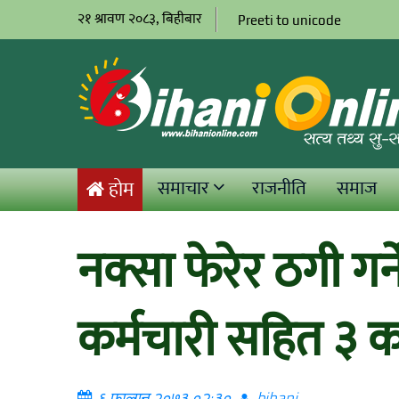
२१ श्रावण २०८३, बिहीबार
Preeti to unicode
समाचार
राजनीति
समाज
होम
नक्सा फेरेर ठगी गर्न
कर्मचारी सहित ३ 
६ फाल्गुन २०७३ ०२:३०
bihani