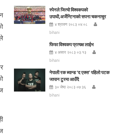
स्पेनले जित्यो विश्वकपको
ीन
उपाधी,अर्जेन्टिनाको सपना चकनाचुर
४ श्रावण २०८३ ०४:०८
को
bihani
ले
फिफा विश्वकप प्रत्यक्ष लाईभ
४ असार २०८३ ०३:१३
bihani
ार
नेपाली रक ब्यान्ड ‘द एक्स’ पहिलो पटक
को
जापान टुरमा आउँदै
३० जेष्ठ २०८३ ०७:३६
ंज
bihani
ही
गज