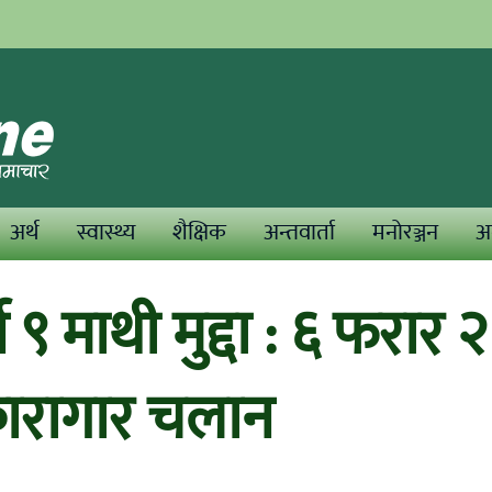
अर्थ
स्वास्थ्य
शैक्षिक
अन्तवार्ता
मनोरञ्जन
अन
े ९ माथी मुद्दा : ६ फरार २
कारागार चलान