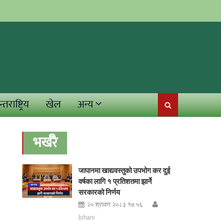
्तराष्ट्रिय
खेल
अन्य
भर्खरै
जापानमा खाद्यवस्तुको उपभोग कर दुई
वर्षका लागि १ प्रतिशतमा झार्ने
सरकारको निर्णय
२० श्रावण २०८३ १७:५६
bihani