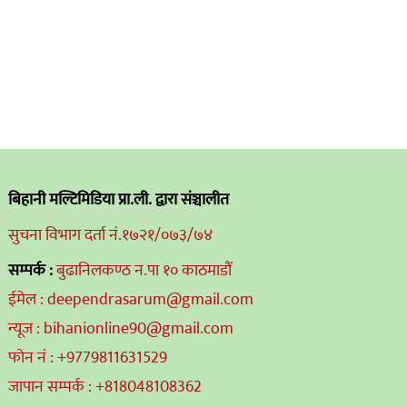
बिहानी मल्टिमिडिया प्रा.ली. द्वारा संञ्चालीत
सुचना विभाग दर्ता नं.१७२१/०७३/७४
सम्पर्क :
बुढानिलकण्ठ न.पा १० काठमाडौं
ईमेल : deependrasarum@gmail.com
न्यूज : bihanionline90@gmail.com
फोन नं : +9779811631529
जापान सम्पर्क : +818048108362