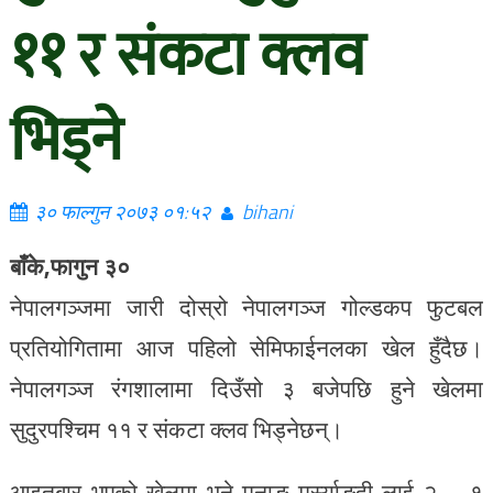
११ र संकटा क्लव
भिड्ने
३० फाल्गुन २०७३ ०१:५२
bihani
बाँके,फागुन ३०
नेपालगञ्जमा जारी दोस्रो नेपालगञ्ज गोल्डकप फुटबल
प्रतियोगितामा आज पहिलो सेमिफाईनलका खेल हुँदैछ।
नेपालगञ्ज रंगशालामा दिउँसो ३ बजेपछि हुने खेलमा
सुदुरपश्चिम ११ र संकटा क्लव भिड्नेछन्।
आइतबार भएको खेलमा भने मनाङ मर्स्याङ्दी लाई २ – १