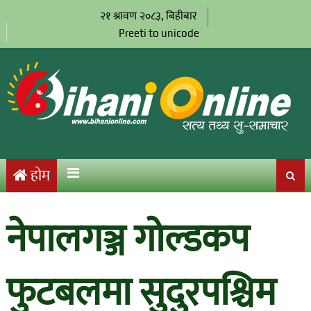
२१ श्रावण २०८३, बिहीबार
Preeti to unicode
होम
नेपालगञ्ज गोल्डकप
फुटबलमा सुदुरपश्चिम