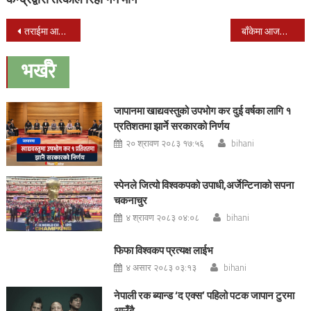
Post
तराईमा आज होली मनाईंदै
बाँकेमा आजको होली मिलन कार्यक्रमहरु कहाँ कहाँ छन् (पुरा पढ्नुहोस्)
navigation
भर्खरै
जापानमा खाद्यवस्तुको उपभोग कर दुई वर्षका लागि १
प्रतिशतमा झार्ने सरकारको निर्णय
२० श्रावण २०८३ १७:५६
bihani
स्पेनले जित्यो विश्वकपको उपाधी,अर्जेन्टिनाको सपना
चकनाचुर
४ श्रावण २०८३ ०४:०८
bihani
फिफा विश्वकप प्रत्यक्ष लाईभ
४ असार २०८३ ०३:१३
bihani
नेपाली रक ब्यान्ड ‘द एक्स’ पहिलो पटक जापान टुरमा
आउँदै