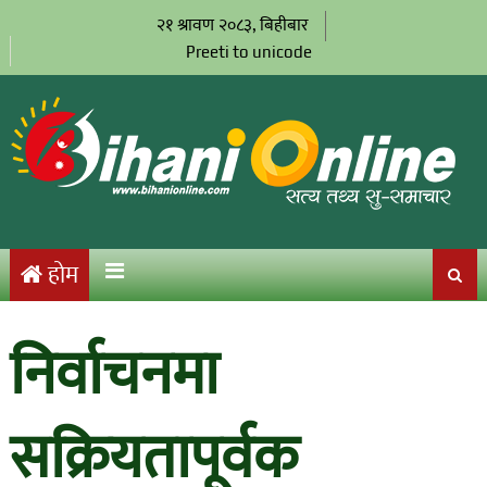
२१ श्रावण २०८३, बिहीबार
Preeti to unicode
होम
निर्वाचनमा
सक्रियतापूर्वक