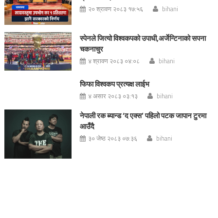
२० श्रावण २०८३ १७:५६
bihani
स्पेनले जित्यो विश्वकपको उपाधी,अर्जेन्टिनाको सपना
चकनाचुर
४ श्रावण २०८३ ०४:०८
bihani
फिफा विश्वकप प्रत्यक्ष लाईभ
४ असार २०८३ ०३:१३
bihani
नेपाली रक ब्यान्ड ‘द एक्स’ पहिलो पटक जापान टुरमा
आउँदै
३० जेष्ठ २०८३ ०७:३६
bihani