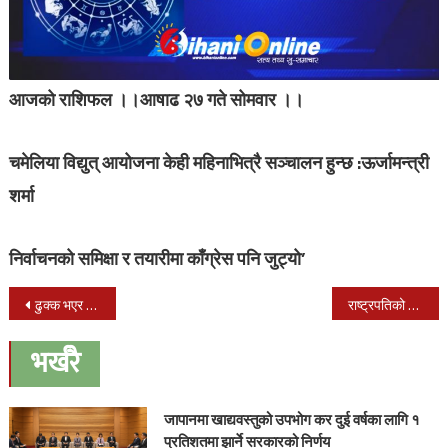
आजको राशिफल ।।आषाढ २७ गते सोमवार ।।
चमेलिया विद्युत् आयोजना केही महिनाभित्रै सञ्चालन हुन्छ :ऊर्जामन्त्री
शर्मा
निर्वाचनको समिक्षा र तयारीमा काँग्रेस पनि जुट्यो’
Post
ढुक्क भएर मतदान गर्न निर्वाचन आयोगको अाह्वान
राष्ट्रपतिको अपील :स्थानीय निर्वाचन सफल बनाउन मतदातालाई
navigation
भर्खरै
जापानमा खाद्यवस्तुको उपभोग कर दुई वर्षका लागि १
प्रतिशतमा झार्ने सरकारको निर्णय