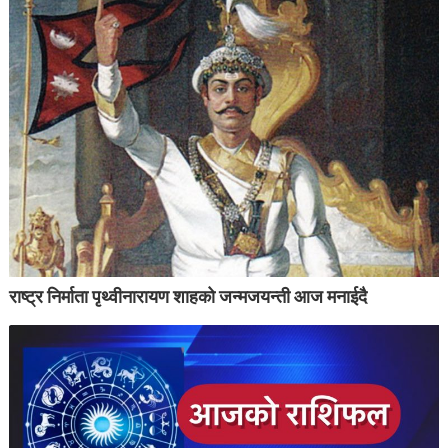
राष्ट्र निर्माता पृथ्वीनारायण शाहको जन्मजयन्ती आज मनाईदै