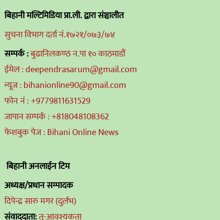
बिहानी मल्टिमिडिया प्रा.ली. द्वारा संञ्चालीत
सुचना विभाग दर्ता नं.१७२१/०७३/७४
सम्पर्क :
बुढानिलकण्ठ न.पा १० काठमाडौं
ईमेल : deependrasarum@gmail.com
न्यूज : bihanionline90@gmail.com
फोन नं : +9779811631529
जापान सम्पर्क : +818048108362
फेशबुक पेज : Bihani Online News
बिहानी अनलाईन टिम
अध्यक्ष/प्रधान सम्पादक
दिपेन्द्र सारु मगर (दुर्लभ)
संवाददाता:
तु-आवश्यकता