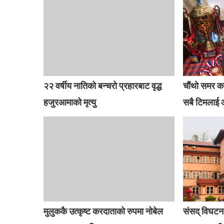
२२ वर्षीय नातिको बन्चरो प्रहारबाट वृद्ध
चौंथो समर क
हजुरआमाको मृत्यु
सबै टिमलाई
मुलुककै उत्कृष्ट करदाताको रुपमा नोबेल
संसद् विघटन