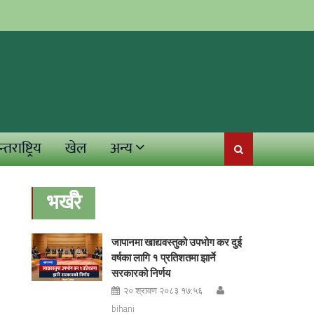
्तराष्ट्रिय
खेल
अन्य
भर्खरै
जापानमा खाद्यवस्तुको उपभोग कर दुई
वर्षका लागि १ प्रतिशतमा झार्ने
सरकारको निर्णय
२० श्रावण २०८३ १७:५६
bihani