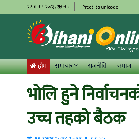
२२ श्रावण २०८३, शुक्रबार
Preeti to unicode
समाचार
राजनीति
समाज
होम
भोलि हुने निर्वाचन
उच्च तहको बैठक
१३ असार २०७४ २०:३३
bihani