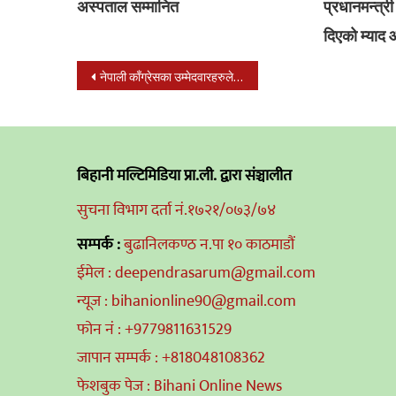
अस्पताल सम्मानित
प्रधानमन्त्री
दिएको म्याद
Post
नेपाली काँग्रेसका उम्मेदवारहरुले विहानै मतदान गर्ने
navigation
बिहानी मल्टिमिडिया प्रा.ली. द्वारा संञ्चालीत
सुचना विभाग दर्ता नं.१७२१/०७३/७४
सम्पर्क :
बुढानिलकण्ठ न.पा १० काठमाडौं
ईमेल : deependrasarum@gmail.com
न्यूज : bihanionline90@gmail.com
फोन नं : +9779811631529
जापान सम्पर्क : +818048108362
फेशबुक पेज : Bihani Online News