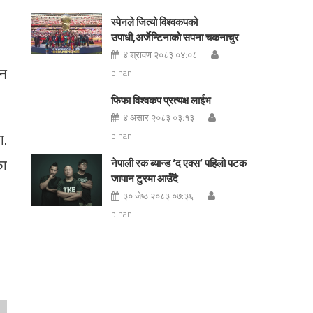
स्पेनले जित्यो विश्वकपको
उपाधी,अर्जेन्टिनाको सपना चकनाचुर
४ श्रावण २०८३ ०४:०८
ीन
bihani
फिफा विश्वकप प्रत्यक्ष लाईभ
४ असार २०८३ ०३:१३
ा.
bihani
का
नेपाली रक ब्यान्ड ‘द एक्स’ पहिलो पटक
जापान टुरमा आउँदै
३० जेष्ठ २०८३ ०७:३६
bihani