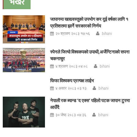
भर्खरै
जापानमा खाद्यवस्तुको उपभोग कर दुई वर्षका लागि १
प्रतिशतमा झार्ने सरकारको निर्णय
२० श्रावण २०८३ १७:५६
bihani
स्पेनले जित्यो विश्वकपको उपाधी,अर्जेन्टिनाको सपना
चकनाचुर
४ श्रावण २०८३ ०४:०८
bihani
फिफा विश्वकप प्रत्यक्ष लाईभ
४ असार २०८३ ०३:१३
bihani
नेपाली रक ब्यान्ड ‘द एक्स’ पहिलो पटक जापान टुरमा
आउँदै
३० जेष्ठ २०८३ ०७:३६
bihani