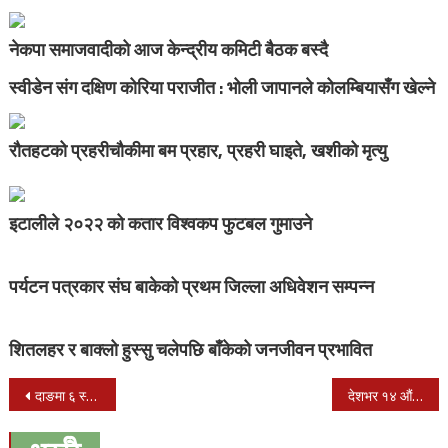
नेकपा समाजवादीको आज केन्द्रीय कमिटी बैठक बस्दै
स्वीडेन संग दक्षिण कोरिया पराजीत : भोली जापानले कोलम्बियासँग खेल्ने
रौतहटको प्रहरीचौकीमा बम प्रहार, प्रहरी घाइते, खशीको मृत्यु
इटालीले २०२२ को कतार विश्वकप फुटबल गुमाउने
पर्यटन पत्रकार संघ बाकेको प्रथम जिल्ला अधिवेशन सम्पन्न
शितलहर र बाक्लो हुस्सु चलेपछि बाँकेको जनजीवन प्रभावित
Post
दाङमा ६ स्थानीय तह मध्य चार तहमा माओवादी केन्द्रको अग्रता
देशभर १४ औं राष्ट्रिय धान दिवस मनाईयो
navigation