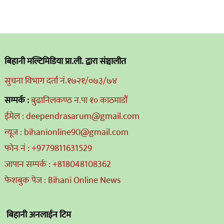
बिहानी मल्टिमिडिया प्रा.ली. द्वारा संञ्चालीत
सुचना विभाग दर्ता नं.१७२१/०७३/७४
सम्पर्क :
बुढानिलकण्ठ न.पा १० काठमाडौं
ईमेल : deependrasarum@gmail.com
न्यूज : bihanionline90@gmail.com
फोन नं : +9779811631529
जापान सम्पर्क : +818048108362
फेशबुक पेज : Bihani Online News
बिहानी अनलाईन टिम