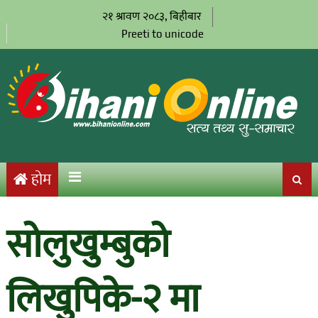
२१ श्रावण २०८३, बिहीबार
Preeti to unicode
होम
सोलुखुम्बुको
लिखुपिके-२ मा