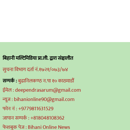
बिहानी मल्टिमिडिया प्रा.ली. द्वारा संञ्चालीत
सुचना विभाग दर्ता नं.१७२१/०७३/७४
सम्पर्क :
बुढानिलकण्ठ न.पा १० काठमाडौं
ईमेल : deependrasarum@gmail.com
न्यूज : bihanionline90@gmail.com
फोन नं : +9779811631529
जापान सम्पर्क : +818048108362
फेशबुक पेज : Bihani Online News