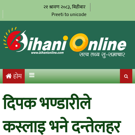
२१ श्रावण २०८३, बिहीबार
Preeti to unicode
होम
दिपक भण्डारीले
कस्लाइ भने दन्तेलहर