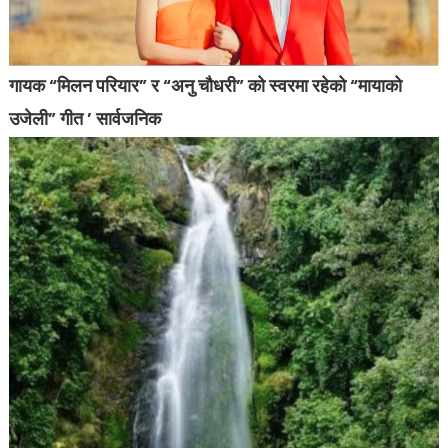
गायक “मिलन परियार” र “अनु चौधरी” को स्वरमा रहेको “मायाको
उजेली” गीत ’ सार्वजनिक