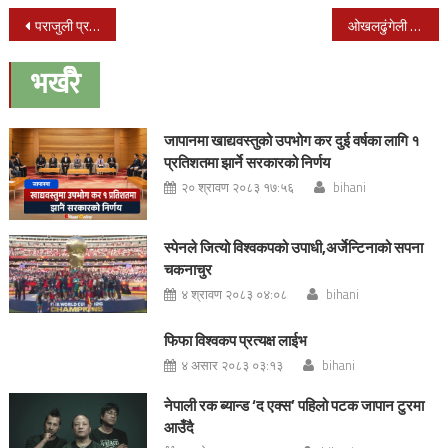
Post
पराजुली प्रधानन्यायाधीशमा अनुमोदन
ओखलढुंगेली श्रष्टा तथा सर्जक माझीको “पुर्बेली मायाले” चर्चामा
navigation
भर्खरै
जापानमा खाद्यवस्तुको उपभोग कर दुई वर्षका लागि १
प्रतिशतमा झार्ने सरकारको निर्णय
२० श्रावण २०८३ १७:५६
bihani
स्पेनले जित्यो विश्वकपको उपाधी,अर्जेन्टिनाको सपना
चकनाचुर
४ श्रावण २०८३ ०४:०८
bihani
फिफा विश्वकप प्रत्यक्ष लाईभ
४ असार २०८३ ०३:१३
bihani
नेपाली रक ब्यान्ड ‘द एक्स’ पहिलो पटक जापान टुरमा
आउँदै