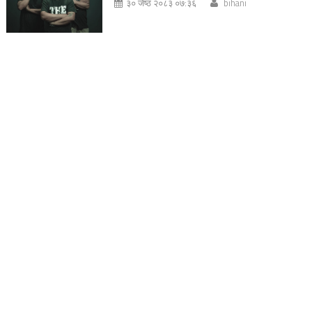
३० जेष्ठ २०८३ ०७:३६
bihani