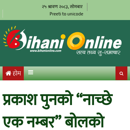
२५ श्रावण २०८३, सोमबार
Preeti to unicode
होम
प्रकाश पुनको “नाच्छे
एक नम्बर” बोलको