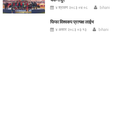
४ श्रावण २०८३ ०४:०८
bihani
फिफा विश्वकप प्रत्यक्ष लाईभ
४ असार २०८३ ०३:१३
bihani