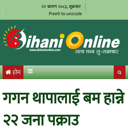
२२ श्रावण २०८३, शुक्रबार
Preeti to unicode
होम
गगन थापालाई बम हान्ने
२२ जना पक्राउ