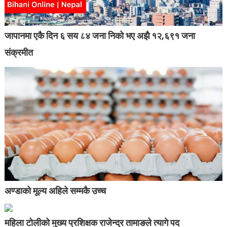
जापानमा एकै दिन ६ सय ८४ जना निको भए अझै १२,६९१ जना
संक्रमीत
अण्डाको मूल्य अहिले सम्मकै उच्च
महिला टोलीको मुख्य प्रशिक्षक राजेन्द्र तामाङले त्यागे पद