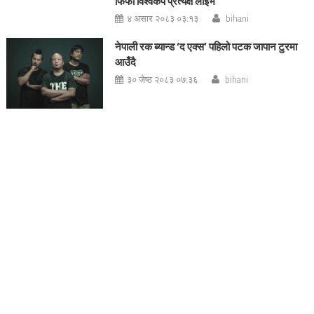
फिफा विश्वकप प्रत्यक्ष लाईभ
४ असार २०८३ ०३:१३
bihani
नेपाली रक ब्यान्ड ‘द एक्स’ पहिलो पटक जापान टुरमा
आउँदै
३० जेष्ठ २०८३ ०७:३६
bihani