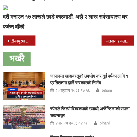
दशैं मनाउन १७ लाखले छाडे काठमाडौं, अझै २ लाख सर्वसाधारण घर
फर्कन बाँकी
Post
टीकापुरमा ककस कार्यक्रम सम्पन्न
मतदाताहरुलाई विचलित र आतंकित नहुन गगन थापाको आग्रह ( भिडीयो सहित)
navigation
भर्खरै
जापानमा खाद्यवस्तुको उपभोग कर दुई वर्षका लागि १
प्रतिशतमा झार्ने सरकारको निर्णय
२० श्रावण २०८३ १७:५६
bihani
स्पेनले जित्यो विश्वकपको उपाधी,अर्जेन्टिनाको सपना
चकनाचुर
४ श्रावण २०८३ ०४:०८
bihani