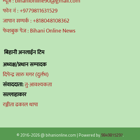
न्यूज : bihanionline90@gmail.com
फोन नं : +9779811631529
जापान सम्पर्क : +818048108362
फेशबुक पेज : Bihani Online News
बिहानी अनलाईन टिम
अध्यक्ष/प्रधान सम्पादक
दिपेन्द्र सारु मगर (दुर्लभ)
संवाददाता:
तु-आवश्यकता
सल्लाहाकार
रञ्जीता ढकाल थापा
© 2016-2026 @ bihanionline.com
|
Powered by
9849815297
.