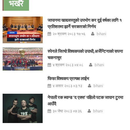
भर्खरै
जापानमा खाद्यवस्तुको उपभोग कर दुई वर्षका लागि १
प्रतिशतमा झार्ने सरकारको निर्णय
२० श्रावण २०८३ १७:५६
bihani
स्पेनले जित्यो विश्वकपको उपाधी,अर्जेन्टिनाको सपना
चकनाचुर
४ श्रावण २०८३ ०४:०८
bihani
फिफा विश्वकप प्रत्यक्ष लाईभ
४ असार २०८३ ०३:१३
bihani
नेपाली रक ब्यान्ड ‘द एक्स’ पहिलो पटक जापान टुरमा
आउँदै
३० जेष्ठ २०८३ ०७:३६
bihani