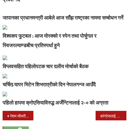
जापानका प्रधानमन्त्री आबेले आज साँझ राष्ट्रका नाममा सम्बोधन गर्ने
विश्वकप फुटबल : आज मोरक्को र स्पेन तथा पोर्चुगल र
स्विजरल्याण्डबीच प्रतिस्पर्धा हुने
विप्लवसहित पहिलोपटक चार दलीय मोर्चाको बैठक
चर्चित र्‍यापर भिटेन शिभरात्रीको दिन नेपालगन्ज आउँदै
पहिलो हापमा क्रोएसियाविरुद्ध अर्जेन्टिनालाई २-० को अग्रता
Post
रेशम चौधरीको प्रमाणपत्र सुरक्षित : प्रमुख आयुक्त
कांग्रेसलाई कमजोर ठाने वाम सरकारको आयु १८ महिना मात्रः चन्द्र भण्डारी
navigation