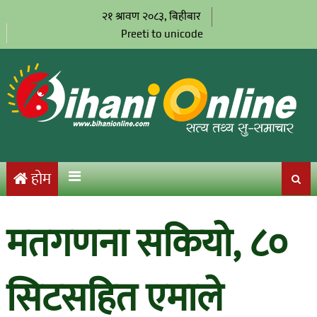
२१ श्रावण २०८३, बिहीबार
Preeti to unicode
होम
मतगणना सकियो, ८०
सिटसहित एमाले