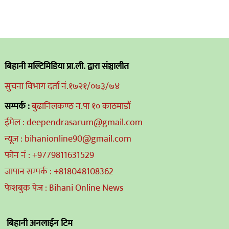
बिहानी मल्टिमिडिया प्रा.ली. द्वारा संञ्चालीत
सुचना विभाग दर्ता नं.१७२१/०७३/७४
सम्पर्क :
बुढानिलकण्ठ न.पा १० काठमाडौं
ईमेल : deependrasarum@gmail.com
न्यूज : bihanionline90@gmail.com
फोन नं : +9779811631529
जापान सम्पर्क : +818048108362
फेशबुक पेज : Bihani Online News
बिहानी अनलाईन टिम