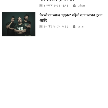
४ असार २०८३ ०३:१३
bihani
नेपाली रक ब्यान्ड ‘द एक्स’ पहिलो पटक जापान टुरमा
आउँदै
३० जेष्ठ २०८३ ०७:३६
bihani