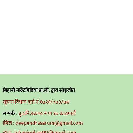
बिहानी मल्टिमिडिया प्रा.ली. द्वारा संञ्चालीत
सुचना विभाग दर्ता नं.१७२१/०७३/७४
सम्पर्क :
बुढानिलकण्ठ न.पा १० काठमाडौं
ईमेल : deependrasarum@gmail.com
न्यूज : bihanionline90@gmail.com