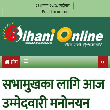
२१ श्रावण २०८३, बिहीबार
Preeti to unicode
होम
सभामुखका लागि आज
उम्मेदवारी मनोनयन