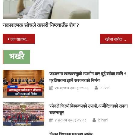
नकारात्मक सोचले कसरी निम्त्याउँछ रोग ?
Post
एक सातामा नेपालले पहिलो सिइओ अफ दि इयर पाउने
रझेना स्रोत केन्द्रमा अतिरिक्त क्रियाकलाप सम्पन्न
navigation
भर्खरै
जापानमा खाद्यवस्तुको उपभोग कर दुई वर्षका लागि १
प्रतिशतमा झार्ने सरकारको निर्णय
२० श्रावण २०८३ १७:५६
bihani
स्पेनले जित्यो विश्वकपको उपाधी,अर्जेन्टिनाको सपना
चकनाचुर
४ श्रावण २०८३ ०४:०८
bihani
फिफा विश्वकप प्रत्यक्ष लाईभ