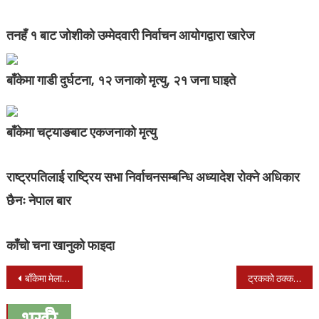
तनहँ १ बाट जोशीको उम्मेदवारी निर्वाचन आयोगद्वारा खारेज
बाँकेमा गाडी दुर्घटना, १२ जनाको मृत्यु, २१ जना घाइते
बाँकेमा चट्याङबाट एकजनाको मृत्यु
राष्ट्रपतिलाई राष्ट्रिय सभा निर्वाचनसम्बन्धि अध्यादेश रोक्ने अधिकार
छैनः नेपाल बार
काँचो चना खानुको फाइदा
Post
बाँकेमा मेलानले गर्यो रक्तदान : ४० जना द्वारा रक्तदान
ट्रकको ठक्करले बालिका सिकिस्त घाइते
navigation