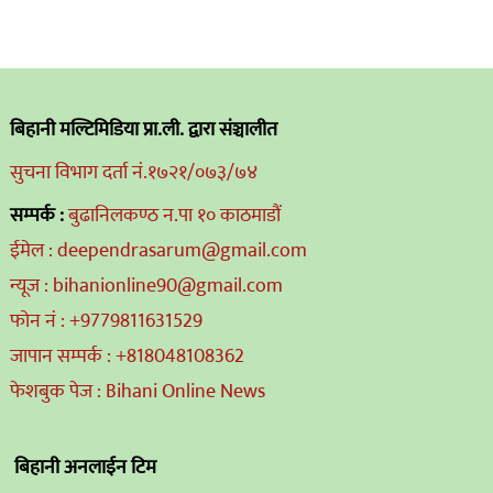
बिहानी मल्टिमिडिया प्रा.ली. द्वारा संञ्चालीत
सुचना विभाग दर्ता नं.१७२१/०७३/७४
सम्पर्क :
बुढानिलकण्ठ न.पा १० काठमाडौं
ईमेल : deependrasarum@gmail.com
न्यूज : bihanionline90@gmail.com
फोन नं : +9779811631529
जापान सम्पर्क : +818048108362
फेशबुक पेज : Bihani Online News
बिहानी अनलाईन टिम