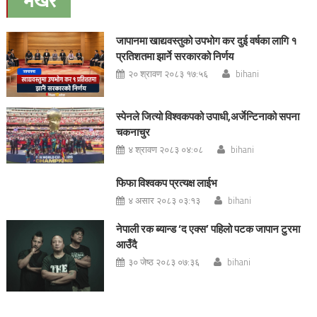
भर्खरै
जापानमा खाद्यवस्तुको उपभोग कर दुई वर्षका लागि १
प्रतिशतमा झार्ने सरकारको निर्णय
२० श्रावण २०८३ १७:५६
bihani
स्पेनले जित्यो विश्वकपको उपाधी,अर्जेन्टिनाको सपना
चकनाचुर
४ श्रावण २०८३ ०४:०८
bihani
फिफा विश्वकप प्रत्यक्ष लाईभ
४ असार २०८३ ०३:१३
bihani
नेपाली रक ब्यान्ड ‘द एक्स’ पहिलो पटक जापान टुरमा
आउँदै
३० जेष्ठ २०८३ ०७:३६
bihani