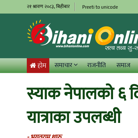
२१ श्रावण २०८३, बिहीबार
Preeti to unicode
समाचार
राजनीति
समाज
होम
स्याक नेपालको ६ 
यात्राका उपलब्धी
- भगतराम थारु