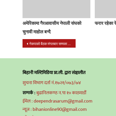
अमेरिकामा गैरआवासीय नेपाली संघको
फरार रहेका र
चुनावी माहोल बन्दै
Post
नेकपाको बैठक मंगलबार सम्मका लागि सर्‍यो
navigation
बिहानी मल्टिमिडिया प्रा.ली. द्वारा संञ्चालीत
सुचना विभाग दर्ता नं.१७२१/०७३/७४
सम्पर्क :
बुढानिलकण्ठ न.पा १० काठमाडौं
ईमेल : deependrasarum@gmail.com
न्यूज : bihanionline90@gmail.com