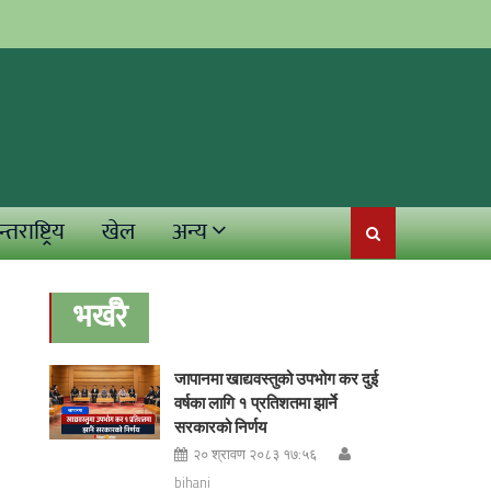
्तराष्ट्रिय
खेल
अन्य
भर्खरै
जापानमा खाद्यवस्तुको उपभोग कर दुई
वर्षका लागि १ प्रतिशतमा झार्ने
सरकारको निर्णय
२० श्रावण २०८३ १७:५६
bihani