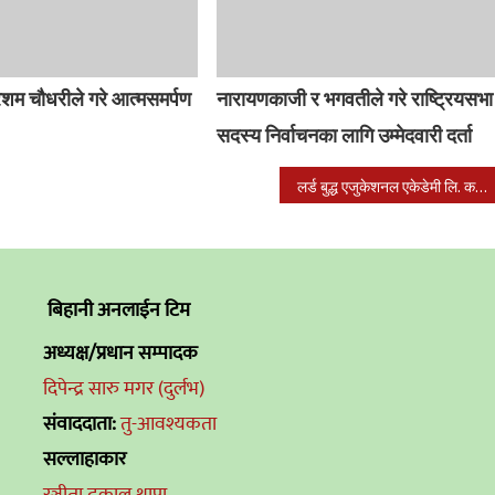
ेशम चौधरीले गरे आत्मसमर्पण
नारायणकाजी र भगवतीले गरे राष्ट्रियसभा
सदस्य निर्वाचनका लागि उम्मेदवारी दर्ता
लर्ड बुद्ध एजुकेशनल एकेडेमी लि. कर्मचारी संघको अधिबेशन नेपालगन्जमा सम्पन्न
बिहानी अनलाईन टिम
अध्यक्ष/प्रधान सम्पादक
दिपेन्द्र सारु मगर (दुर्लभ)
संवाददाता:
तु-आवश्यकता
सल्लाहाकार