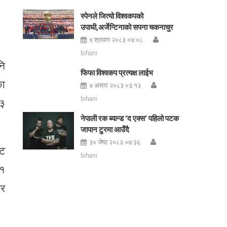
स्पेनले जित्यो विश्वकपको
उपाधी,अर्जेन्टिनाको सपना चकनाचुर
४ श्रावण २०८३ ०४:०८
bihani
नि
फिफा विश्वकप प्रत्यक्ष लाईभ
का
४ असार २०८३ ०३:१३
bihani
 ३
नेपाली रक ब्यान्ड ‘द एक्स’ पहिलो पटक
जापान टुरमा आउँदै
३० जेष्ठ २०८३ ०७:३६
ाट
bihani
 १
ार