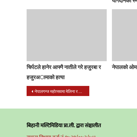
योगदानको स्
चिर्पटले हानेर आफ्नै नातीले गरे हजुरबा र
नेपालको ओम
हजुरअामाको हत्या
Post
नेपालगन्ज महोत्सवमा मेलिना र चक्रको प्रस्तुती हेर्न ओर्लिए अत्याधिक दर्शक
navigation
बिहानी मल्टिमिडिया प्रा.ली. द्वारा संञ्चालीत