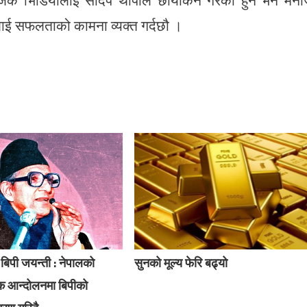
ुजिक भिडियोलाई संदिप थापाले छायांकन गरेका हुन भने मन
टलाई सफलताको कामना व्यक्त गर्दछौ ।
पी जयन्ती : नेपालको
सुनको मूल्य फेरि बढ्यो
िक आन्दोलनमा बिपीको