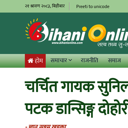
२१ श्रावण २०८३, बिहीबार
Preeti to unicode
समाचार
राजनीति
समाज
होम
चर्चित गायक सुनिल
पटक डान्सिङ्ग दोहो
- ज्ञानु सङ्गम खड्का