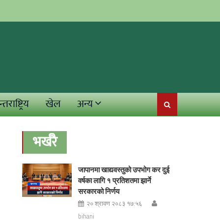
्तराष्ट्रिय
खेल
अन्य
भर्खरै
जापानमा खाद्यवस्तुको उपभोग कर दुई
वर्षका लागि १ प्रतिशतमा झार्ने
सरकारको निर्णय
२० श्रावण २०८३ १७:५६
bihani