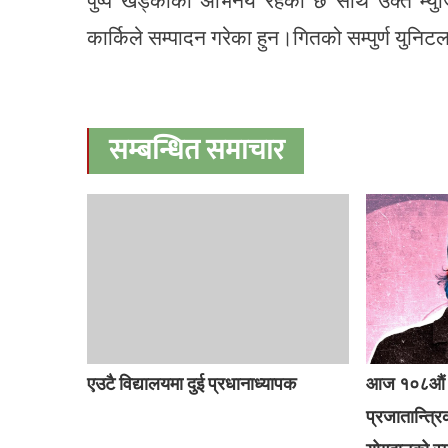
पुष्प खड्काको अभिनय रहेको छ साथै उक्त म्य
कार्किले सम्पादन गरेका हुन।गितको सम्पुर्ण युनि
सम्बन्धित समाचार
एउटै विद्यालयमा दुई प्रधानाध्यापक
आज १०८औं बि
प्रजातान्त्र