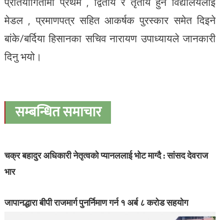
प्रतियोगितामा प्रथम , द्वितीय र तृतीय हुने विद्यालयलाई
मेडल , प्रमाणपत्र सहित आकर्षक पुरस्कार समेत दिइने
बांके/बर्दिया हिसानका सचिव नारायण उपाध्यायले जानकारी
दिनु भयो।
सम्बन्धित समाचार
चक्र बहादुर अधिकारी नेतृत्वको प्यानललाई भोट माग्दै : सांसद देवराज
भार
जापानद्धारा बीपी राजमार्ग पुनर्निमाण गर्न १ अर्ब ८ करोड सहयोग