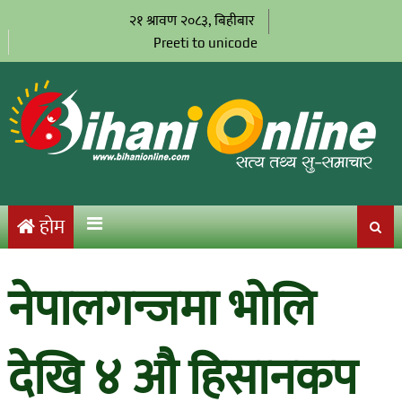
२१ श्रावण २०८३, बिहीबार
Preeti to unicode
होम
नेपालगन्जमा भोलि
देखि ४ औ हिसानकप