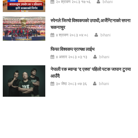
२० श्रावण २०८३ १७:५६
bihani
स्पेनले जित्यो विश्वकपको उपाधी,अर्जेन्टिनाको सपना
चकनाचुर
४ श्रावण २०८३ ०४:०८
bihani
फिफा विश्वकप प्रत्यक्ष लाईभ
४ असार २०८३ ०३:१३
bihani
नेपाली रक ब्यान्ड ‘द एक्स’ पहिलो पटक जापान टुरमा
आउँदै
३० जेष्ठ २०८३ ०७:३६
bihani