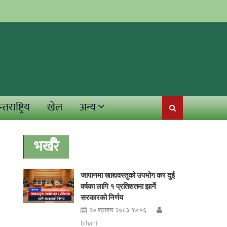
्तराष्ट्रिय
खेल
अन्य
भर्खरै
जापानमा खाद्यवस्तुको उपभोग कर दुई
वर्षका लागि १ प्रतिशतमा झार्ने
सरकारको निर्णय
२० श्रावण २०८३ १७:५६
bihani