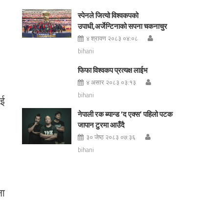
स्पेनले जित्यो विश्वकपको
उपाधी,अर्जेन्टिनाको सपना चकनाचुर
४ श्रावण २०८३ ०४:०८
bihani
फिफा विश्वकप प्रत्यक्ष लाईभ
४ असार २०८३ ०३:१३
bihani
ाई
नेपाली रक ब्यान्ड ‘द एक्स’ पहिलो पटक
जापान टुरमा आउँदै
३० जेष्ठ २०८३ ०७:३६
bihani
ना