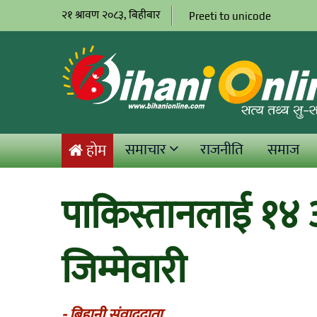
२१ श्रावण २०८३, बिहीबार
Preeti to unicode
समाचार
राजनीति
समाज
होम
पाकिस्तानलाई १४
जिम्मेवारी
- बिहानी संवाददाता