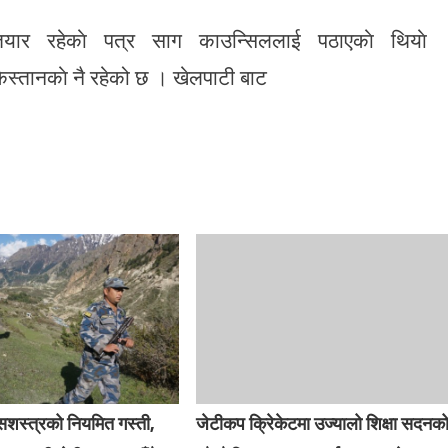
ार रहेकाे पत्र साग काउन्सिललाई पठाएकाे थियाे
िस्तानकाे नै रहेको छ । खेलपाटी बाट
सशस्त्रको नियमित गस्ती,
जेटीकप क्रिेकेटमा उज्यालो शिक्षा सदनक