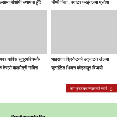
िल्सामा बीओपी स्थापना हुँदै
चौथौ जित , क्वाटर फाईनलमा प्रवेश
ेश्वर गाविस सुदूरपश्चिमकै
भाइराजा क्रिकेटको उद्घाटन खेलमा
ै तेस्रो बालमैत्री गाविस
यूनाईटेड भिजन कोहलपुर विजयी
साग फुटबलमा नेपाललाई स्वर्ण : भुटान उपविजेता