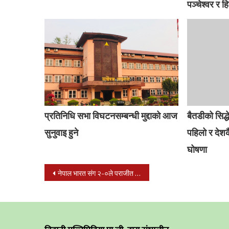
पञ्‍चेश्वर र ह
प्रतिनिधि सभा विघटनसम्बन्धी मुद्दाको आज
बैतडीको सिद्ध
सुनुवाइ हुने
पहिलो र देशक
घोषणा
Post
नेपाल भारत संग २-०ले पराजीत मुख्य प्रशिक्षक हरि खड्काद्वारा राजीनामा
navigation