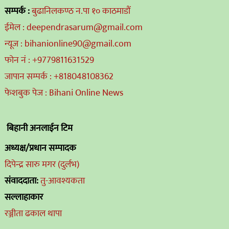
सम्पर्क :
बुढानिलकण्ठ न.पा १० काठमाडौं
ईमेल : deependrasarum@gmail.com
न्यूज : bihanionline90@gmail.com
फोन नं : +9779811631529
जापान सम्पर्क : +818048108362
फेशबुक पेज : Bihani Online News
बिहानी अनलाईन टिम
अध्यक्ष/प्रधान सम्पादक
दिपेन्द्र सारु मगर (दुर्लभ)
संवाददाता:
तु-आवश्यकता
सल्लाहाकार
रञ्जीता ढकाल थापा