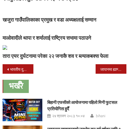
खजुरा गाउँपालिकाका प्रमुख र वडा अध्यक्षलाई सम्मान
माओवादीले थापा र शर्मालाई राष्ट्रिय सभामा पठाउने
तारा एयर दुर्घटनामा परेका २२ जनाकै शव र ब्ल्याकबक्स फेला
Post
भारतीय दुतावासका सुरक्षा गार्डले आफैंलाई गोली हानी गरे आत्महत्या
जापानमा ह्याण्ड क्यास काम के हो ? जानीराखौ !!
navigation
भर्खरै
बिहानी एफसीको आयोजनामा पहिलो मिनी फुटसल
प्रतियोगिता हुदैँ
२४ श्रावण २०८३ १०:०४
bihani