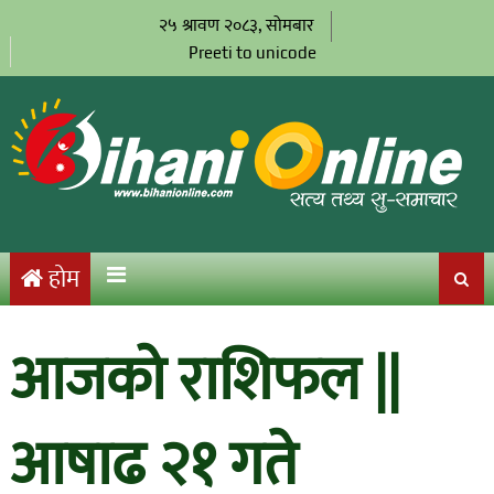
२५ श्रावण २०८३, सोमबार
Preeti to unicode
होम
आजको राशिफल ||
आषाढ २१ गते