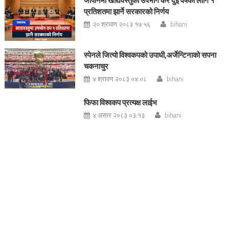
जापानमा खाद्यवस्तुको उपभोग कर दुई वर्षका लागि १
प्रतिशतमा झार्ने सरकारको निर्णय
२० श्रावण २०८३ १७:५६
bihani
स्पेनले जित्यो विश्वकपको उपाधी,अर्जेन्टिनाको सपना
चकनाचुर
४ श्रावण २०८३ ०४:०८
bihani
फिफा विश्वकप प्रत्यक्ष लाईभ
४ असार २०८३ ०३:१३
bihani