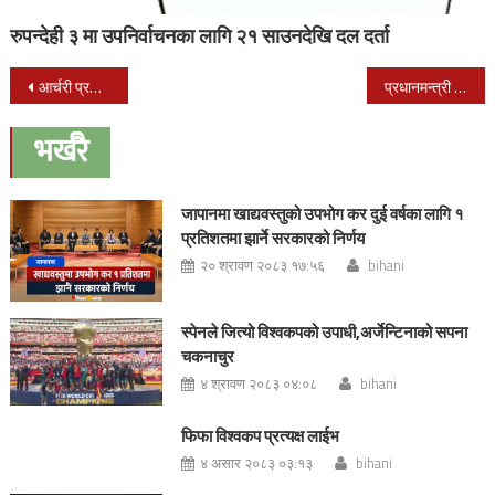
रुपन्देही ३ मा उपनिर्वाचनका लागि २१ साउनदेखि दल दर्ता
Post
आर्चरी प्रतियोगिताको पहिलो खेलमा आर्मीका खेलाडी अघि
प्रधानमन्त्री दाहालद्वारा चुनवाङबाट गुरिल्ला ट्रेलको उद्घाटन
navigation
भर्खरै
जापानमा खाद्यवस्तुको उपभोग कर दुई वर्षका लागि १
प्रतिशतमा झार्ने सरकारको निर्णय
२० श्रावण २०८३ १७:५६
bihani
स्पेनले जित्यो विश्वकपको उपाधी,अर्जेन्टिनाको सपना
चकनाचुर
४ श्रावण २०८३ ०४:०८
bihani
फिफा विश्वकप प्रत्यक्ष लाईभ
४ असार २०८३ ०३:१३
bihani