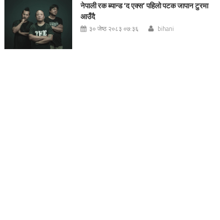
नेपाली रक ब्यान्ड ‘द एक्स’ पहिलो पटक जापान टुरमा
आउँदै
३० जेष्ठ २०८३ ०७:३६
bihani