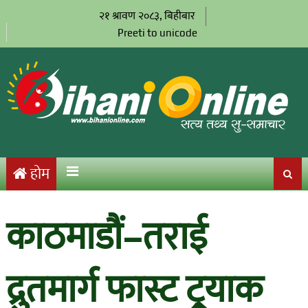
२१ श्रावण २०८३, बिहीबार
Preeti to unicode
होम
काठमाडौं–तराई
द्रुतमार्ग फास्ट ट्र्याक