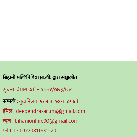
बिहानी मल्टिमिडिया प्रा.ली. द्वारा संञ्चालीत
सुचना विभाग दर्ता नं.१७२१/०७३/७४
सम्पर्क :
बुढानिलकण्ठ न.पा १० काठमाडौं
ईमेल : deependrasarum@gmail.com
न्यूज : bihanionline90@gmail.com
फोन नं : +9779811631529