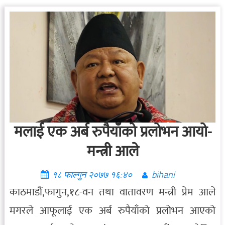
मलाई एक अर्ब रुपैयाँको प्रलोभन आयो-
मन्त्री आले
१८ फाल्गुन २०७७ १६:४०
bihani
काठमाडौं,फागुन,१८-वन तथा वातावरण मन्त्री प्रेम आले
मगरले आफूलाई एक अर्ब रुपैयाँको प्रलोभन आएको