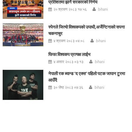
प्रतिशतमा झार्ने सरकारको निर्णय
२० श्रावण २०८३ १७:५६
bihani
स्पेनले जित्यो विश्वकपको उपाधी,अर्जेन्टिनाको सपना
चकनाचुर
४ श्रावण २०८३ ०४:०८
bihani
फिफा विश्वकप प्रत्यक्ष लाईभ
४ असार २०८३ ०३:१३
bihani
नेपाली रक ब्यान्ड ‘द एक्स’ पहिलो पटक जापान टुरमा
आउँदै
३० जेष्ठ २०८३ ०७:३६
bihani