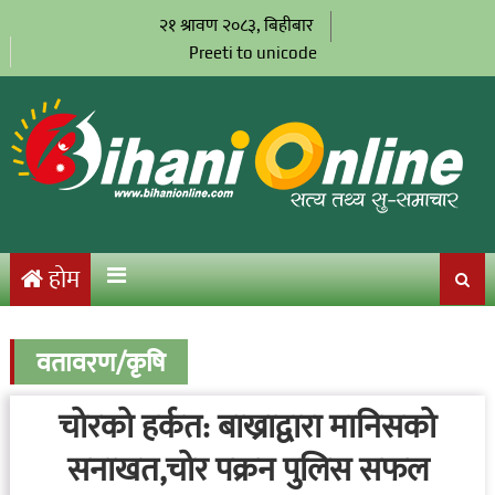
२१ श्रावण २०८३, बिहीबार
Preeti to unicode
होम
वतावरण/कृषि
चोरको हर्कत: बाख्राद्वारा मानिसको
सनाखत,चोर पक्रन पुलिस सफल