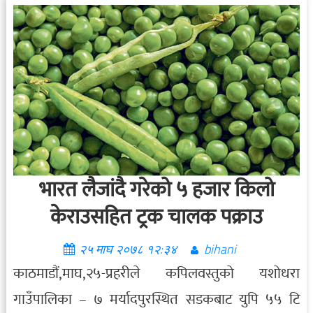
भारत लैजांदै गरेको ५ हजार किलो
केराउसहित ट्रक चालक पक्राउ
२५ माघ २०७८ १२:३४
bihani
काठमाडौं,माघ,२५-प्रहरीले कपिलवस्तुको यशोधरा
गाउँपालिका – ७ मर्यादपुरस्थित सडकबाट युपि ५५ टि