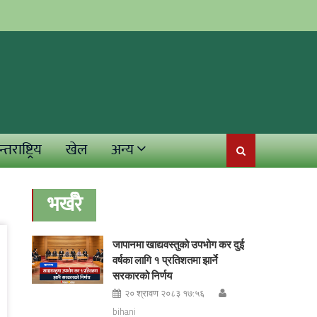
्तराष्ट्रिय
खेल
अन्य
भर्खरै
जापानमा खाद्यवस्तुको उपभोग कर दुई
वर्षका लागि १ प्रतिशतमा झार्ने
सरकारको निर्णय
२० श्रावण २०८३ १७:५६
bihani