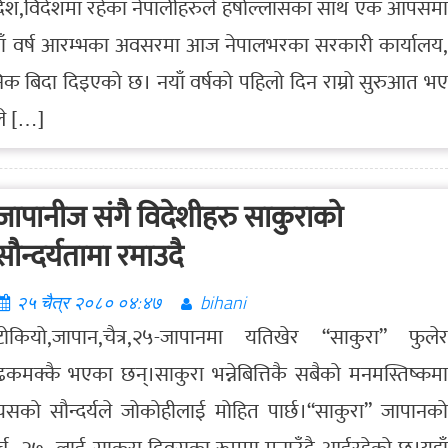
देश,विदेशमा रहेका नेपालीहरुले हर्षोल्लासका साथ एक आपसमा
याँ वर्ष आरम्भका अवसरमा आज नेपालभरका सरकारी कार्यालय,
जनिक बिदा दिइएको छ। नयाँ वर्षको पहिलो दिन राम्रो सुरुआत भए
ले […]
जापानीज संगै विदेशीहरु साकुराको
सौन्दर्यतामा रमाउदै
२५ चैत्र २०८० ०४:४७
bihani
टोकियो,जापान,चैत्र,२५-जापानमा यतिखेर “साकुरा” फुलेर
ढकमक्कै भएका छन्।साकुरा भन्नेबित्तिकै सबैको मनमस्तिष्कमा
यसको सौन्दर्यले जोकोहीलाई मोहित पार्छ।“साकुरा” जापानको