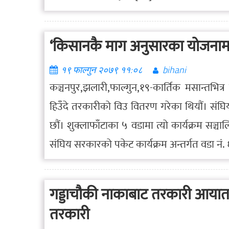
‘किसानकै माग अनुसारका योजनामा
१९ फाल्गुन २०७९ ११:०८
bihani
कञ्चनपुर,झलारी,फाल्गुन,१९-कार्तिक मसान्तभित्
हिउँदे तरकारीको विउ वितरण गरेका थियौं। संघिय सर
छौं। शुक्लाफाँटाका ५ वडामा त्यो कार्यक्रम सञ
संघिय सरकारको पकेट कार्यक्रम अन्तर्गत वडा न
गड्डाचौकी नाकाबाट तरकारी आयात 
तरकारी