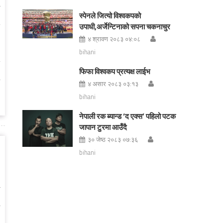
स्पेनले जित्यो विश्वकपको
उपाधी,अर्जेन्टिनाको सपना चकनाचुर
४ श्रावण २०८३ ०४:०८
bihani
फिफा विश्वकप प्रत्यक्ष लाईभ
४ असार २०८३ ०३:१३
bihani
नेपाली रक ब्यान्ड ‘द एक्स’ पहिलो पटक
जापान टुरमा आउँदै
३० जेष्ठ २०८३ ०७:३६
bihani