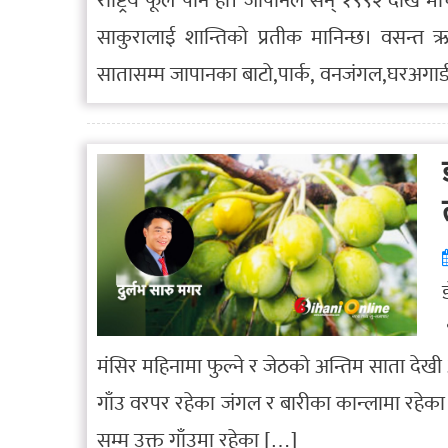
राष्ट्रिय फूल पनि हो। जापानले सन् १९९२ देखि
साकुरालाई शान्तिको प्रतीक मानिन्छ। वसन्त 
सातासम्म जापानका बाटो,पार्क, वनजंगल,घरअगाडीका
मंसिर महिनामा फुल्ने र जेठको अन्तिम साता देख
गाँउ वरपर रहेका जंगल र बारीका कान्लामा रहेका 
सम्म उक्त गाँउमा रहेका […]