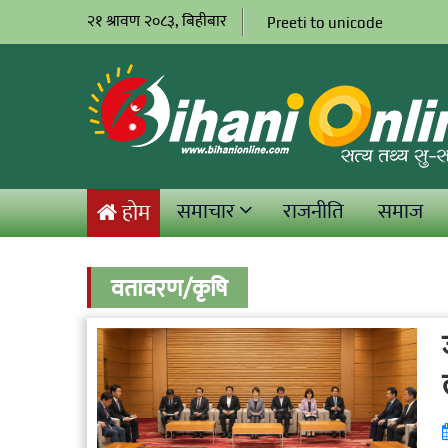
२१ श्रावण २०८३, बिहीबार
Preeti to unicode
समाचार
राजनीति
समाज
होम
वतावरण/कृषि