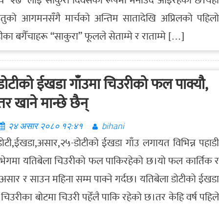
 मार्च २७ लाई साकुरा दिवसका रूपमा मनाउँदै आईरहेको छ।यहाँ
ऋतुको आगमनसँगै मार्चको अन्तिम सातादेखि अप्रिलको पहिलो
 बगैँचाहरू “साकुरा” फूलले सेताम्मे र राताम्मे […]
डोटीको ईखडा गाँउमा चिउरीको फल पाक्यौ,
तर खाने मान्छे छैन्
२४ असार २०८० १२:४१
bihani
डोटी,ईखडा,असार,२५-डोटीको ईखडा गाँउ लगायत विभिन्न पहाडी
भेगमा यतिबेला चिउरीको फल पाकिरहेको छ।यो फल कार्तिक र
ी असार र साउन महिना सम्म पाक्ने गर्दछ। यतिबेला डोटीको ईखडा
चिउरीका बोटमा चिउरी पहेँलै पाकि रहेको छ।तर केहि वर्ष पहिले