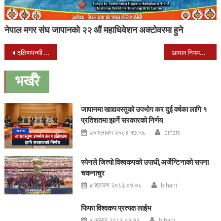
नेपाल मगर संघ जापानको २२ औं महाधिवेशन अक्टोवरमा हुने
Post
दक्षिणपन्थी अवसरवादी गठबन्धनलाई वाम गठबन्धन भन्न सकिदैन् : वैद्य
आयल निगमका खड्कालाई निर्देशकबाट नहटाउन सर्वोच्चको अन्तरिम आदेश
navigation
भर्खरै
जापानमा खाद्यवस्तुको उपभोग कर दुई वर्षका लागि १
प्रतिशतमा झार्ने सरकारको निर्णय
२० श्रावण २०८३ १७:५६
bihani
स्पेनले जित्यो विश्वकपको उपाधी,अर्जेन्टिनाको सपना
चकनाचुर
४ श्रावण २०८३ ०४:०८
bihani
फिफा विश्वकप प्रत्यक्ष लाईभ
४ असार २०८३ ०३:१३
bihani