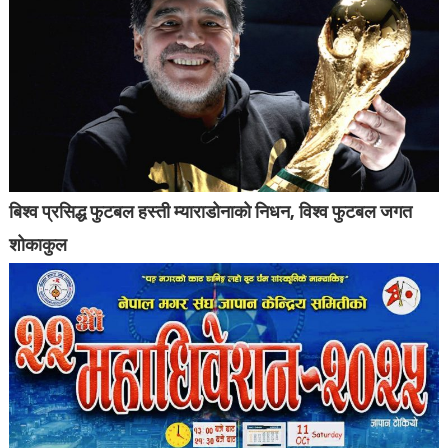
बिश्व प्रसिद्ध फुटबल हस्ती म्याराडोनाको निधन, विश्व फुटबल जगत
शोकाकुल